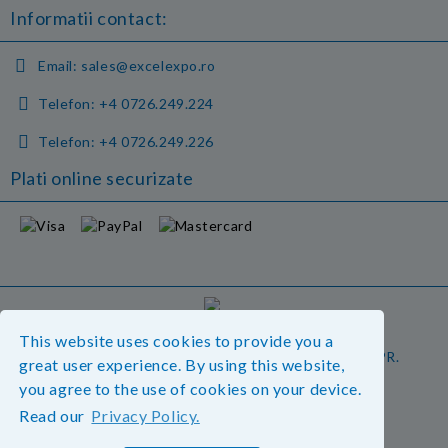
Informatii contact:
Email:
sales@excelexpo.ro
Telefon:
+4 0726.249.224
Telefon:
+4 0726.249.226
Plati online securizate
GDPR
This website uses cookies to provide you a
Magazinul nostru respecta 100% prevederile GDPR.
great user experience. By using this website,
Vedeti detalii.
you agree to the use of cookies on your device.
Read our
Privacy Policy.
Informatiile mele personale