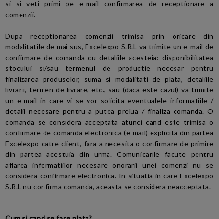
si si veti primi pe e-mail confirmarea de receptionare a
comenzii.
Dupa receptionarea comenzii trimisa prin oricare din
modalitatile de mai sus, Excelexpo S.R.L va trimite un e-mail de
confirmare de comanda cu detaliile acesteia: disponibilitatea
stocului si/sau termenul de productie necesar pentru
finalizarea produselor, suma si modalitati de plata, detaliile
livrarii, termen de livrare, etc., sau (daca este cazul) va trimite
un e-mail in care vi se vor solicita eventualele informatiile /
detalii necesare pentru a putea prelua / finaliza comanda. O
comanda se considera acceptata atunci cand este trimisa o
confirmare de comanda electronica (e-mail) explicita din partea
Excelexpo catre client, fara a necesita o confirmare de primire
din partea acestuia din urma. Comunicarile facute pentru
aflarea informatiilor necesare onorarii unei comenzi nu se
considera confirmare electronica. In situatia in care Excelexpo
S.R.L nu confirma comanda, aceasta se considera neacceptata.
Cum si cand se face plata?