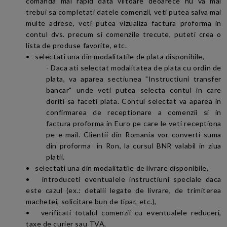
comanda mai rapid data viitoare deoarece nu va mai
trebui sa completati datele comenzii, veti putea salva mai
multe adrese, veti putea vizualiza factura proforma in
contul dvs. precum si comenzile trecute, puteti crea o
lista de produse favorite, etc.
• selectati una din modalitatile de plata disponibile,
- Daca ati selectat modalitatea de plata cu ordin de
plata, va aparea sectiunea "Instructiuni transfer
bancar" unde veti putea selecta contul in care
doriti sa faceti plata. Contul selectat va aparea in
confirmarea de receptionare a comenzii si in
factura proforma in Euro pe care le veti receptiona
pe e-mail. Clientii din Romania vor converti suma
din proforma in Ron, la cursul BNR valabil in ziua
platii.
•
selectati
una din modalitatile de livrare disponibile,
• introduceti eventualele instructiuni speciale daca
este cazul (ex.: detalii legate de livrare, de trimiterea
machetei, solicitare bun de tipar, etc.),
• verificati totalul comenzii cu eventualele reduceri,
taxe de curier sau TVA,