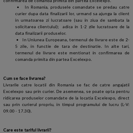
confirmarea de comanda primita din partea Excelexpo.
•
In Romania, produsele comandate se predau catre
curier dupa data finalizarii lor, urmand sa ajunga la client
in urmatoarea zi lucratoare (sau in ziua de sambata la
solicitarea clientului); adica in 1-2 zile lucratoare de la
data finalizarii produselor.
•
In Uniunea Europeana, termenul de livrare este de 2-
5 zile, in functie de tara de destinatie. In alte tari,
termenul de livrare este mentionat in confirmarea de
comanda primita din partea Excelexpo.
Cum se face livrarea?
Livrarile catre locatii din Romania se fac de catre angajatii
Excelexpo sau prin curier. De asemenea, se poate opta pentru
ridicarea produselor comandate de la locatia Excelexpo, direct
sau prin curierul propriu, in timpul programului de lucru (L-V:
09.00 - 17.30).
Care este tariful livrarii?