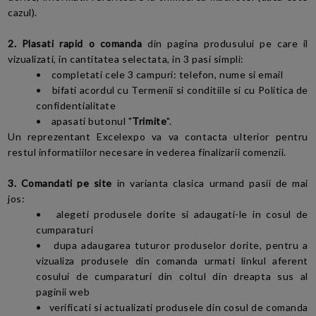
cazul).
2. Plasati rapid o comanda
din pagina produsului pe care il
vizualizati, in cantitatea selectata, in 3 pasi simpli:
•
completati cele 3 campuri: telefon, nume si email
•
bifati acordul cu Termenii si conditiile si cu Politica de
confidentialitate
•
apasati butonul "
Trimite
".
Un reprezentant Excelexpo va va contacta ulterior pentru
restul informatiilor necesare in vederea finalizarii comenzii.
3. Comandati pe site
in varianta clasica urmand pasii de mai
jos:
•
alegeti produsele dorite si adaugati-le in cosul de
cumparaturi
•
dupa adaugarea tuturor produselor dorite, pentru a
vizualiza produsele din comanda urmati linkul aferent
cosului de cumparaturi din coltul din dreapta sus al
paginii web
• verificati
si actualizati produsele din cosul de comanda