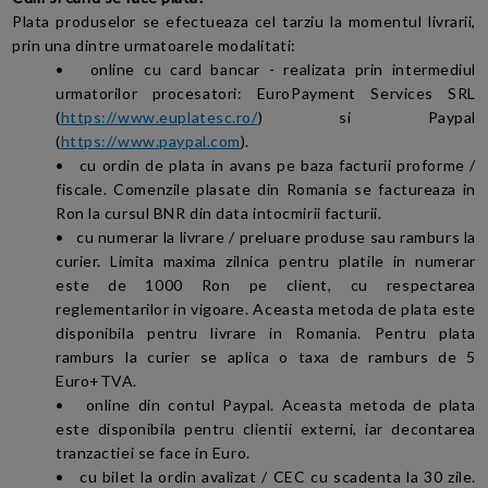
Plata produselor se efectueaza cel tarziu la momentul livrarii,
prin una dintre urmatoarele modalitati:
• online cu card bancar - realizata prin intermediul
urmatorilor procesatori: EuroPayment Services SRL
(
https://www.euplatesc.ro/
) si Paypal
(
https://www.paypal.com
).
• cu ordin de plata in avans pe baza facturii proforme /
fiscale. Comenzile plasate din Romania se factureaza in
Ron la cursul BNR din data intocmirii facturii.
•
cu numerar la livrare / preluare produse sau ramburs la
curier. Limita maxima zilnica pentru platile in numerar
este de 1000 Ron pe client, cu respectarea
reglementarilor in vigoare.
Aceasta metoda de plata este
disponibila pentru livrare in Romania. Pentru plata
ramburs la curier se aplica o taxa de ramburs de 5
Euro+TVA.
• online din contul Paypal. Aceasta metoda de plata
este disponibila pentru clientii externi, iar decontarea
tranzactiei se face in Euro.
• cu bilet la ordin avalizat / CEC cu scadenta la 30 zile.