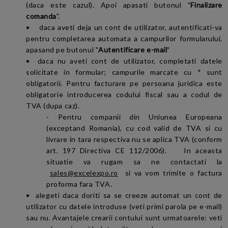
(daca este cazul). Apoi apasati butonul "
Finalizare
comanda
".
•
daca aveti deja un cont de utilizator, autentificati-va
pentru completarea automata a campurilor formularului,
apasand pe butonul "
Autentificare e-mail
"
• daca nu aveti cont de utilizator, completati datele
solicitate in formular; campurile marcate cu * sunt
obligatorii. Pentru facturare pe persoana juridica este
obligatorie introducerea codului fiscal sau a codul de
TVA (dupa caz).
- Pentru companii din Uniunea Europeana
(exceptand Romania), cu cod valid de TVA si cu
livrare in tara respectiva nu se aplica TVA (conform
art. 197 Directiva CE 112/2006).
In aceasta
situatie va rugam sa ne contactati la
sales@excelexpo.ro
si va vom trimite o factura
proforma fara TVA.
• alegeti daca doriti sa se creeze automat un cont de
utilizator cu datele introduse (veti primi parola pe e-mail)
sau nu. Avantajele crearii contului sunt urmatoarele: veti