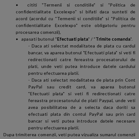
• cititi "Termenii si conditiile" si "Politica de
confidentialitate Excelexpo" si bifati daca sunteti de
acord (acordul cu "Termenii si conditiile" si "Politica de
confidentialitate Excelexpo" este obligatoriu pentru
procesarea comenzii),
• apasati butonul "
Efectuati plata
" / "
Trimite comanda
".
- Daca ati selectat modalitatea de plata cu cardul
bancar, va aparea butonul "Efectuati plata" si veti fi
redirectionati catre fereastra procesatorului de
plati, unde veti putea introduce datele cardului
pentru efectuarea platii.
- Daca ati selectat modalitatea de plata prin Cont
PayPal sau credit card, va aparea butonul
"Efectuati plata" si veti fi redirectionati catre
fereastra procesatorului de plati Paypal, unde veti
avea posibilitatea de a selecta daca doriti sa
efectuati plata din contul PayPal sau prin card
bancar si veti putea introduce datele necesare
pentru efectuarea platii.
Dupa trimiterea comenzii, veti putea vizualiza sumarul comenzii