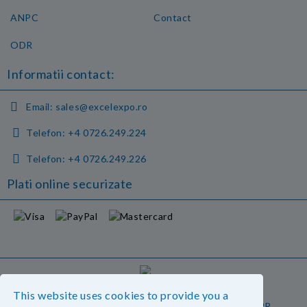
ANPC
Contact
ODR
Informatii contact:
Email:
sales@excelexpo.ro
Telefon:
+4 0726.249.224
Telefon:
+4 0726.249.226
Plati online securizate
GDPR
This website uses cookies to provide you a
Magazinul nostru respecta 100% prevederile GDPR.