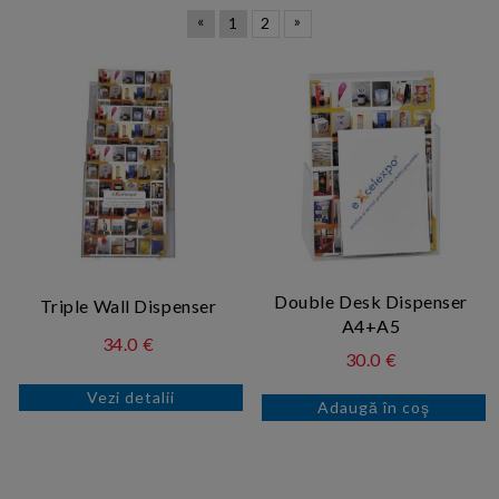
«
»
1
2
Double Desk Dispenser
Triple Wall Dispenser
A4+A5
34.0 €
30.0 €
Vezi detalii