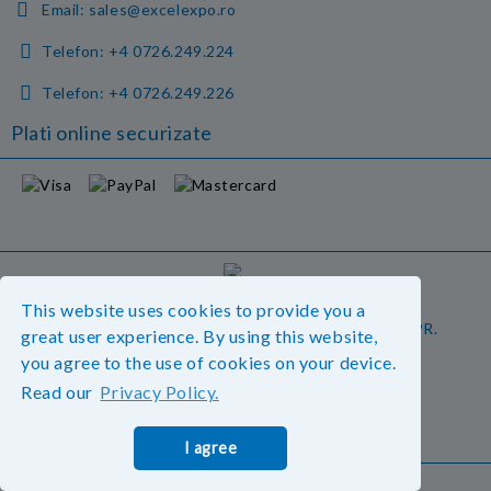
Email:
sales@excelexpo.ro
Telefon:
+4 0726.249.224
Telefon:
+4 0726.249.226
Plati online securizate
GDPR
This website uses cookies to provide you a
Magazinul nostru respecta 100% prevederile GDPR.
great user experience. By using this website,
you agree to the use of cookies on your device.
Vedeti detalii.
Read our
Privacy Policy.
Informatiile mele personale
I agree
Solutie comert electronic Seliton