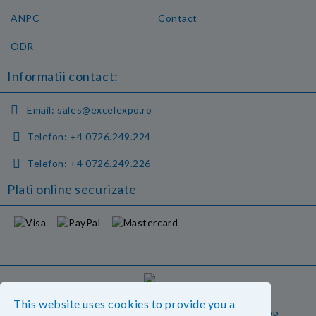
ANPC
Contact
ODR
Informatii contact:
Email:
sales@excelexpo.ro
Telefon:
+4 0726.249.224
Telefon:
+4 0726.249.226
Plati online securizate
GDPR
This website uses cookies to provide you a
Magazinul nostru respecta 100% prevederile GDPR.