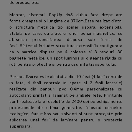
de produs, etc.
Montat,
sistemul PopUp 4x3 dubla fata drept are
forma
dreapta si
o lungime de 370cm.
Este realizat dintr-
o structura metalica tip spider usoara, extensibila,
stabila pe care, cu ajutorul unor benzi magnetice, se
ataseaza personalizarea dispusa sub forma de
fasii. Sistemul include: structura extensibila configurata
ca o matrice dispusa pe 4 coloane si 3 randuri, 30
baghete metalice, un spot luminos si o geanta rigida cu
roti pentru protectie si pentru usurinta transportului.
Personalizarea este alcatuita din 10 fasii (4 fasii centrale
in fata, 4 fasii centrale in spate si 2 fasii laterale)
realizate din panouri pvc 0,4mm personalizate cu
autocolant printat si laminat pe ambele fete. Printurile
sunt realizate la o rezolutie de 2400 dpi pe echipamente
profesionale de ultima generatie, folosind cerneluri
ecologice, fara miros sau solventi si sunt protejate prin
aplicarea unei folii de laminare pentru o protectie
superioara.