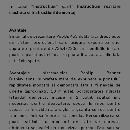
In tabul "
Instructiuni
" gasiti
Instructiuni realizare
macheta
si
Instructiuni de montaj
.
Avantaje:
Sistemul de prezentare PopUp 4x3 dubla fata
drept
este
un sistem profesional care asigura expunerea unei
suprafete printate de 736,4x230cm in conditiile in care
poate fi plasat astfel incat sa poata fi vazut atat din fata
cat si din spate.
Avantajele sistemelelor
PopUp Banner
Display
sunt
:
suprafata mare de expunere a printului,
rapiditatea montarii si demontarii fara a fi nevoie de
unelte (aproximativ 10 minute), portabilitatea ridicata
(standul demontat incape in 2 cutii), spatiul mic
necesitat pentru depozitare, spotul luminos pentru
scoaterea in evidenta a siglei si geanta cu roti pentru
transport inclusa in pretul sistemului.
Personalizarea se
poate schimba ulterior ori de cate se doreste,
obtinandu-se astfel un nou vizual personalizat sau se