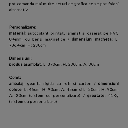
pot comanda mai multe seturi de grafica ce se pot folosi
alternativ.
Personalizare:
material:
autocolant printat, laminat si caserat pe PVC
0,4mm, cu benzi magnetice /
dimensiuni macheta
: L:
736,4cm; H: 230cm
Dimensiuni:
produs asamblat
:
L: 370cm; H: 230cm; A: 30cm
Colet:
ambalaj
: geanta rigida cu roti si carton /
dimensiuni
colete
: L: 45cm; H: 90cm; A: 45cm si L: 30cm; H: 90cm;
A: 20cm (sistem cu personalizare) /
greutate
: 41Kg
(sistem cu personalizare)