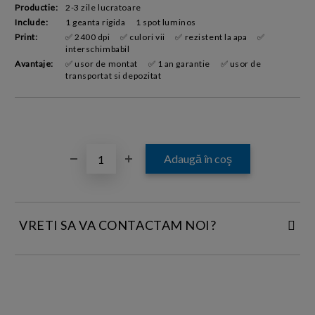
Productie:
2-3 zile lucratoare
Include:
1 geanta rigida
1 spot luminos
Print:
✅ 2400 dpi
✅ culori vii
✅ rezistent la apa
✅
interschimbabil
Avantaje:
✅ usor de montat
✅ 1 an garantie
✅ usor de
transportat si depozitat
VRETI SA VA CONTACTAM NOI?
INTRODUCETI DATELE DE CONTACT: