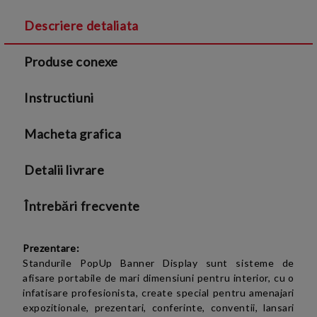
Descriere detaliata
Sunt de acord cu
Termenii si conditiile
și cu
Produse conexe
Politica de confidentialitate
Instructiuni
Macheta grafica
Detalii livrare
Întrebări frecvente
Prezentare:
Standurile PopUp Banner Display sunt sisteme de
afisare portabile de mari dimensiuni pentru interior, cu o
infatisare profesionista, create special pentru amenajari
expozitionale, prezentari, conferinte, conventii, lansari