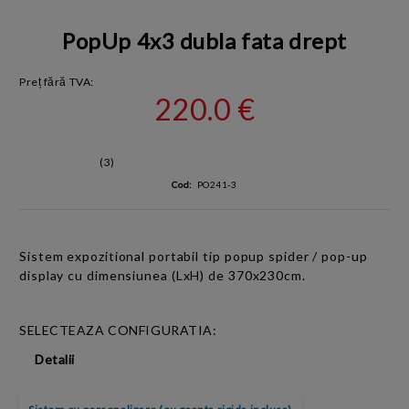
PopUp 4x3 dubla fata drept
Preț fără TVA:
220.0 €
(3)
Cod:
PO241-3
Sistem expozitional portabil
tip popup
spider
/ pop-up
display cu dimensiunea
(LxH)
de 370x230cm.
SELECTEAZA CONFIGURATIA:
Detalii