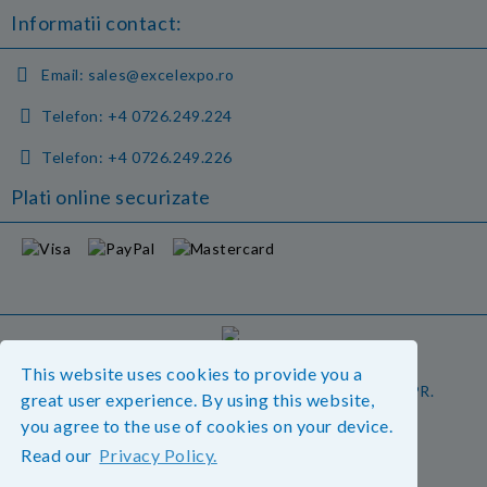
Informatii contact:
Email:
sales@excelexpo.ro
Telefon:
+4 0726.249.224
Telefon:
+4 0726.249.226
Plati online securizate
GDPR
This website uses cookies to provide you a
Magazinul nostru respecta 100% prevederile GDPR.
great user experience. By using this website,
Vedeti detalii.
you agree to the use of cookies on your device.
Read our
Privacy Policy.
Informatiile mele personale