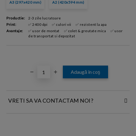
A3 (297x420 mm)
A2 (420x594 mm)
Productie:
2-3 zile lucratoare
Print:
✅ 2400 dpi
✅ culori vii
✅ rezistent la apa
Avantaje:
✅ usor de montat
✅ colet & greutate mica
✅ usor
de transportat si depozitat
VRETI SA VA CONTACTAM NOI?
INTRODUCETI DATELE DE CONTACT: