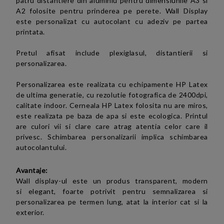
patru distantiere din aluminiu
pentru dimensiunile A3 si
A2 folosite
pentru prinderea pe perete.
Wall Display
este
personalizat cu autocolant cu adeziv pe partea
printata.
Pretul afisat include plexiglasul, distantierii si
personalizarea.
Personalizarea este realizata cu echipamente HP Latex
de ultima generatie, cu rezolutie fotografica de 2400dpi,
calitate indoor. Cerneala HP Latex folosita nu are miros,
este realizata pe baza de apa si este ecologica. Printul
are
culori vii si clare care atrag atentia celor care il
privesc.
Schimbarea personalizarii implica schimbarea
autocolantului.
Avantaje:
Wall display-ul este un produs
transparent,
modern
si
elegant, foarte potrivit pentru semnalizarea si
personalizarea pe termen lung, atat la interior cat si la
exterior.