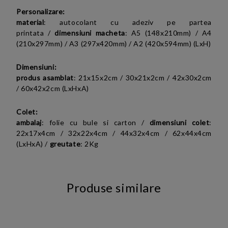
Personalizare:
material
:
autocolant cu adeziv pe partea
printata
/
dimensiuni macheta
:
A5 (148x210mm) /
A4
(210x297mm) / A3 (297x420mm) / A2 (420x594mm) (LxH)
Dimensiuni:
produs asamblat
: 21x15x2cm /
30x21x2cm /
42x30x2cm
/
60x42x2cm (LxHxA)
Colet:
ambalaj
: folie cu bule si carton /
dimensiuni colet
:
22x17x4cm /
32x22x4cm /
44x32x4cm /
62x44x4cm
(LxHxA)
/
greutate
: 2Kg
Produse similare