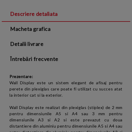
Descriere detaliata
Sunt de acord cu
Termenii si conditiile
și cu
Macheta grafica
Politica de confidentialitate
Detalii livrare
Întrebări frecvente
Prezentare:
Wall Display este un sistem
elegant
de afisaj pentru
perete din plexiglas care poate fi utilizat cu succes atat
la interior cat si la exterior.
Wall Display e
ste realizat din
plexiglas (stiplex)
de 2 mm
pentru dimensiunile A5 si A4 sau
3 mm pentru
dimensiunile A3 si A2 si este
prevazut cu doua
distantiere din aluminiu
pentru dimensiunile A5 si A4 sau