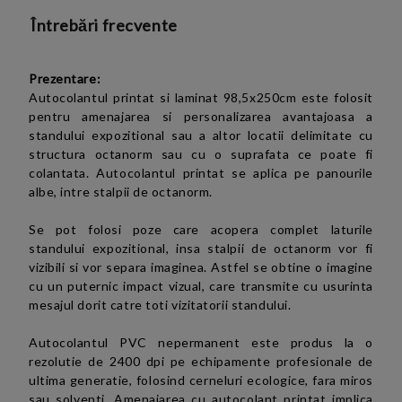
Întrebări frecvente
Prezentare:
Autocolantul printat si laminat 98,5x250cm este folosit
pentru amenajarea si personalizarea avantajoasa a
standului expozitional sau a altor locatii delimitate cu
structura octanorm sau cu o suprafata ce poate fi
colantata. Autocolantul printat se aplica pe panourile
albe, intre stalpii de octanorm.
Se pot folosi poze care acopera complet laturile
standului expozitional, insa stalpii de octanorm vor fi
vizibili si vor separa imaginea. Astfel se obtine o imagine
cu un puternic impact vizual, care transmite cu usurinta
mesajul dorit catre toti vizitatorii standului.
Autocolantul PVC nepermanent este produs la o
rezolutie de 2400 dpi pe echipamente profesionale de
ultima generatie, folosind cerneluri ecologice, fara miros
sau solventi. Amenajarea cu autocolant printat implica