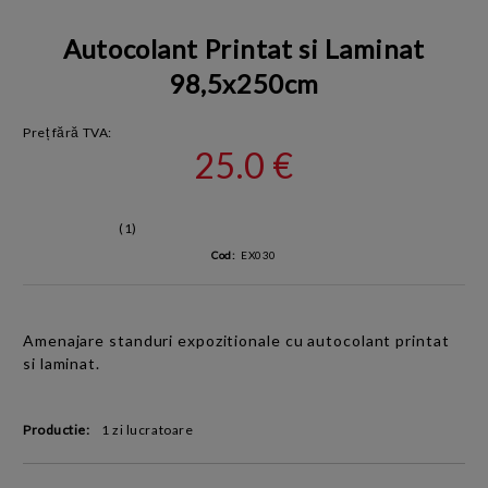
Autocolant Printat si Laminat
98,5x250cm
Preț fără TVA:
25.0 €
(1)
Cod:
EX030
Amenajare standuri expozitionale cu autocolant printat
si laminat.
Productie:
1 zi lucratoare