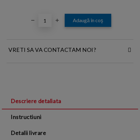
VRETI SA VA CONTACTAM NOI?
INTRODUCETI DATELE DE CONTACT:
Descriere detaliata
Sunt de acord cu
Termenii si conditiile
și cu
Instructiuni
Politica de confidentialitate
Detalii livrare