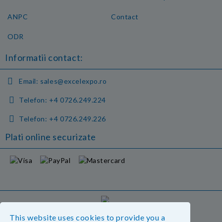
ANPC
Contact
ODR
Informatii contact:
Email:
sales@excelexpo.ro
Telefon:
+4 0726.249.224
Telefon:
+4 0726.249.226
Plati online securizate
GDPR
This website uses cookies to provide you a