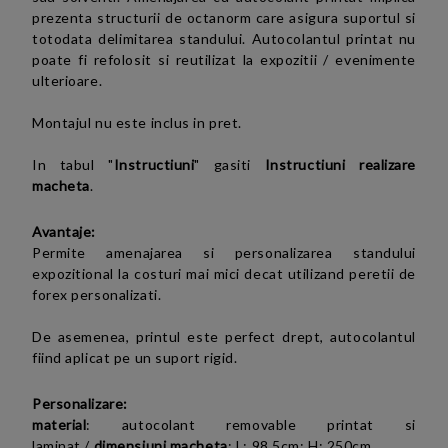
prezenta structurii de octanorm care asigura suportul si
totodata delimitarea standului. Autocolantul printat nu
poate fi refolosit si reutilizat la expozitii / evenimente
ulterioare.
Montajul nu este inclus in pret.
In tabul "
Instructiuni
" gasiti
Instructiuni realizare
macheta
.
Avantaje:
Permite amenajarea si personalizarea standului
expozitional la costuri mai mici decat utilizand peretii de
forex personalizati.
De asemenea, printul este perfect drept, autocolantul
fiind aplicat pe un suport rigid.
Personalizare:
material
:
autocolant removable printat si
laminat
/
dimensiuni macheta
:
L: 98,5cm; H: 250cm