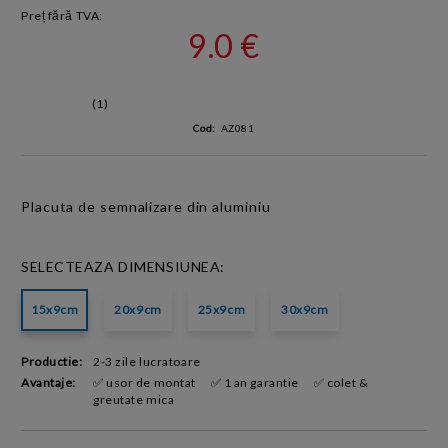
Preț fără TVA:
9.0 €
(1)
Cod:
AZ081
Placuta de semnalizare din aluminiu
SELECTEAZA DIMENSIUNEA:
15x9cm
20x9cm
25x9cm
30x9cm
Productie:
2-3 zile lucratoare
Avantaje:
✅ usor de montat
✅ 1 an garantie
✅ colet &
greutate mica