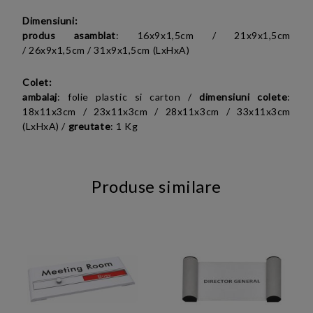
Dimensiuni:
produs asamblat
:
16x9
x1,5
cm /
21x9x1,5cm
/ 26x9x1,5cm / 31x9x1,5cm (LxHxA)
Colet:
ambalaj
: folie plastic si carton /
dimensiuni colete
:
18x11
x3
cm /
23x11x3cm / 28x11x3cm / 33x11x3cm
(LxHxA)
/
greutate
: 1 Kg
Produse similare