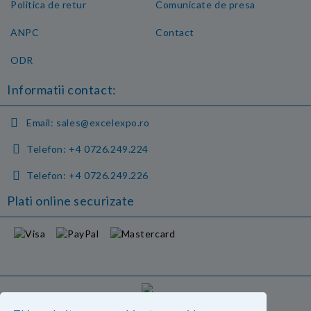
Politica de retur
Comunicate de presa
ANPC
Contact
ODR
Informatii contact:
Email:
sales@excelexpo.ro
Telefon:
+4 0726.249.224
Telefon:
+4 0726.249.226
Plati online securizate
GDPR