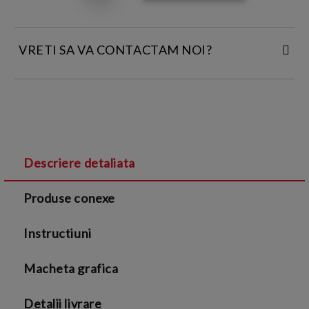
VRETI SA VA CONTACTAM NOI?
INTRODUCETI DATELE DE CONTACT:
Descriere detaliata
Sunt de acord cu
Termenii si conditiile
și cu
Produse conexe
Politica de confidentialitate
Instructiuni
Macheta grafica
Detalii livrare