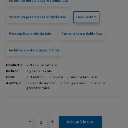
Sistem cu personalizare simpla fata
Sistem cu personalizare dubla fata
Doar sistem
Personalizare simpla fata
Personalizare dubla fata
Inchiriere sistem (max. 5 zile)
Productie:
2-3 zile lucratoare
Include:
1 geanta textila
Print:
✅ 1440 dpi
✅ lavabil
✅ interschimbabil
Avantaje:
✅ usor de montat
✅ 1 an garantie
✅ colet &
greutate mica