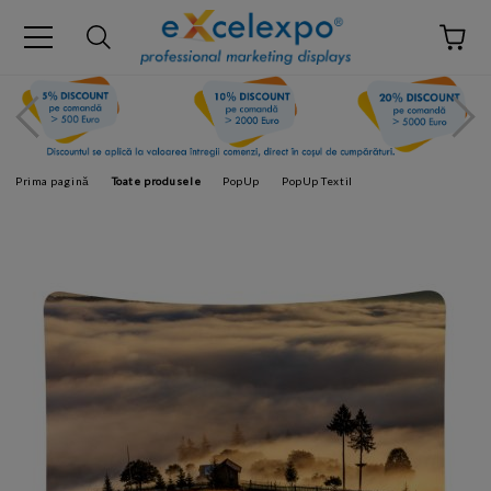
Prima pagină
Toate produsele
PopUp
PopUp Textil