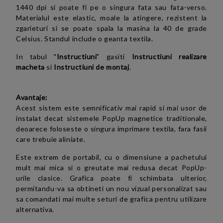
1440 dpi si poate fi pe o singura fata sau fata-verso.
Materialul este elastic, moale la atingere, rezistent la
zgarieturi si se poate spala la masina la 40 de grade
Celsius. Standul include o geanta textila.
In tabul "
Instructiuni
" gasiti
Instructiuni realizare
macheta
si
Instructiuni de montaj
.
Avantaje:
Acest sistem este semnificativ mai rapid si mai usor de
instalat decat sistemele PopUp magnetice traditionale,
deoarece foloseste o singura imprimare textila, fara fasii
care trebuie aliniate.
Este extrem de portabil, cu o dimensiune a pachetului
mult mai mica si o greutate mai redusa decat PopUp-
urile clasice. Grafica poate fi schimbata ulterior,
permitandu-va sa obtineti un nou vizual personalizat sau
sa comandati mai multe seturi de grafica pentru utilizare
alternativa.