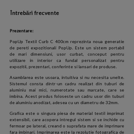
Întrebări frecvente
Prezentare:
PopUp Textil Curb C 400cm reprezinta noua generatie
de pereti expozitionali PopUp. Este un sistem portabil
de mari dimensiuni, usor curbat, conceput pentru
utilizare in interior ca fundal personalizat pentru
expozitii, prezentari, conferinte si lansari de produse.
Asamblarea este usoara, intuitiva si nu necesita unelte.
Sistemul consta dintr-un cadru realizat din tuburi de
aluminiu mai mici, numerotate sau marcate, care se
imbina. Acest produs foloseste un cadru usor din tuburi
de aluminiu anodizat, adesea cu un diametru de 32mm.
Grafica este o singura piesa de material textil imprimat
extensibil, care acopera intregul sistem si se inchide cu
fermoar pe lateral, creand o suprafata mare de imprimare
fara imbinari. Imprimarea este la rezolutie fotografica de