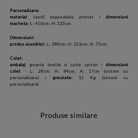
Personalizare:
material
:
textil expandable printat
/
dimensiuni
macheta
:
L: 410cm; H: 223cm
Dimensiuni:
produs asamblat
:
L: 380cm; H: 223cm; A: 75cm
Colet:
ambalaj
: geanta textila si cutie carton /
dimensiuni
colet
- L: 28cm; H: 84cm; A: 17cm (sistem cu
personalizare) /
greutate
: 11 Kg (sistem cu
personalizare)
Produse similare