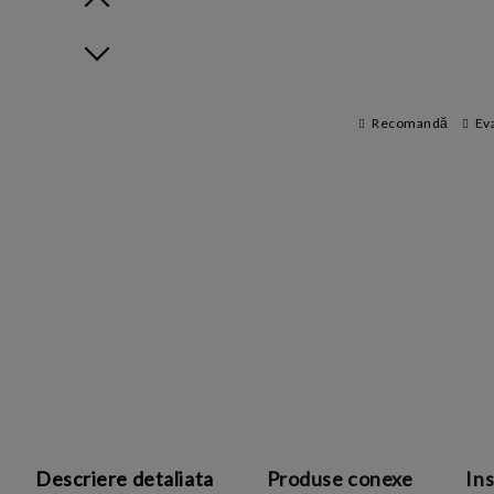
Prev
Next
Recomandă
Ev
Descriere detaliata
Produse conexe
Ins