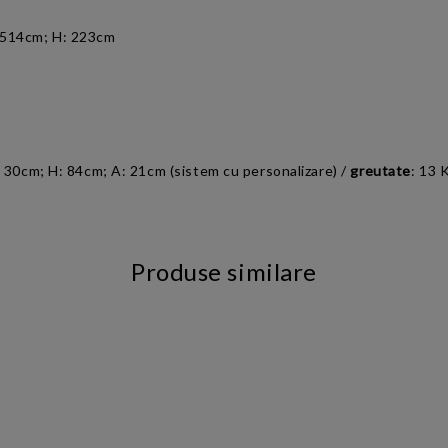
 514cm; H: 223cm
: 30cm; H: 84cm; A: 21cm (sistem cu personalizare) /
greutate
: 13 
Produse similare