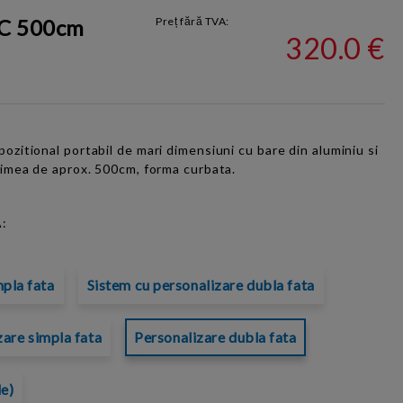
 C 500cm
Preț fără TVA:
320.0 €
ozitional portabil de mari dimensiuni cu bare din aluminiu si
ngimea de aprox. 500cm, forma curbata.
:
mpla fata
Sistem cu personalizare dubla fata
zare simpla fata
Personalizare dubla fata
le)