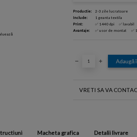
Productie:
2-3 zile lucratoare
Include:
1 geanta textila
Print:
✅ 1440 dpi
✅ lavabil
Avantaje:
✅ usor de montat
✅ 1
aluează
VRETI SA VA CONTA
INTRODUCETI DATELE DE CONT
tructiuni
Macheta grafica
Detalii livrare
Sunt de acord cu
Termeni