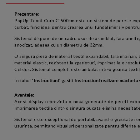
Prezentare:
PopUp Textil Curb C 500cm este un sistem de perete expozit
curbat, fiind ideal pentru crearea unui fundal imersiv pentru 
Sistemul dispune de un cadru usor de asamblat, fara unelte,
anodizat, adesea cu un diametru de 32mm.
O singura piesa de material textil expandabil, fara imbinari,
material elastic, rezistent la zgarieturi, imprimat la o rezo
Celsius. Sistemul complet, este ambalat intr-o geanta texti
In tabul "
Instructiuni
" gasiti
Instructiuni realizare macheta
Avantaje:
Acest display reprezinta o noua generatie de pereti expoz
Imprimarea textila dintr-o singura bucata elimina necesitatea
Sistemul este exceptional de portabil, avand o greutate re
usurinta, permitand vizualuri personalizate pentru diferite 