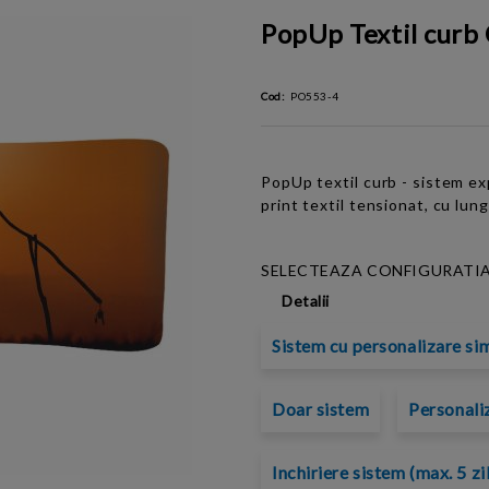
PopUp Textil curb
Cod:
PO553-4
PopUp textil curb - sistem exp
print textil tensionat, cu lu
SELECTEAZA CONFIGURATIA
Detalii
Sistem cu personalizare si
Doar sistem
Personali
Inchiriere sistem (max. 5 zi