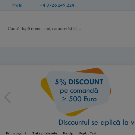
Profil
+4 0726.249.224
Prima pagină
Toate produsele
PopUp
PopUp Textil