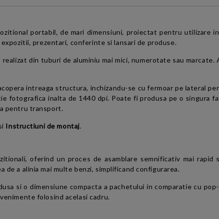
de confidentialitate
ional portabil, de mari dimensiuni, proiectat pentru utilizare in 
expozitii, prezentari, conferinte si lansari de produse.
 realizat din tuburi de aluminiu mai mici, numerotate sau marcate.
 acopera intreaga structura, inchizandu-se cu fermoar pe lateral pen
lutie fotografica inalta de 1440 dpi. Poate fi produsa pe o singura 
la pentru transport.
si
Instructiuni de montaj
.
itionali, oferind un proces de asamblare semnificativ mai rapid
 de a alinia mai multe benzi, simplificand configurarea.
dusa si o dimensiune compacta a pachetului in comparatie cu pop-
evenimente folosind acelasi cadru.