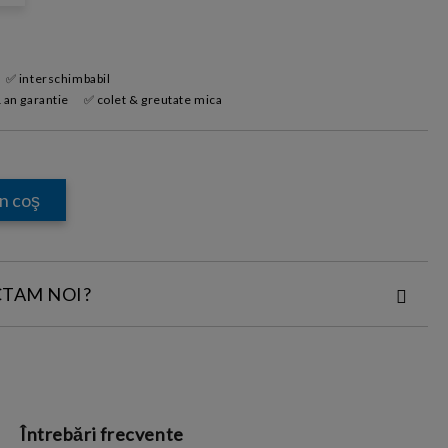
✅ interschimbabil
 an garantie
✅ colet & greutate mica
CTAM NOI?
ACT:
Întrebări frecvente
i si conditiile
și cu
Politica