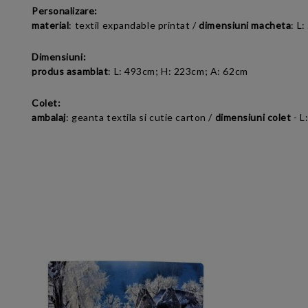
Personalizare:
material
:
textil expandable printat
/
dimensiuni macheta
:
L:
Dimensiuni:
produs asamblat
:
L: 493cm; H: 223cm; A: 62cm
Colet:
ambalaj
: geanta textila si cutie carton /
dimensiuni colet
- L