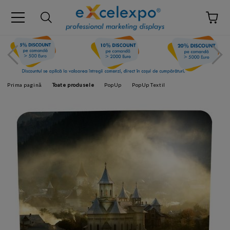
Prima pagină
Toate produsele
PopUp
PopUp Textil