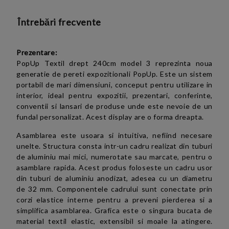
Întrebări frecvente
Prezentare:
PopUp Textil drept 240cm model 3 reprezinta noua
generatie de pereti expozitionali PopUp. Este un sistem
portabil de mari dimensiuni, conceput pentru utilizare in
interior, ideal pentru expozitii, prezentari, conferinte,
conventii si lansari de produse unde este nevoie de un
fundal personalizat. Acest display are o forma dreapta.
Asamblarea este usoara si intuitiva, nefiind necesare
unelte. Structura consta intr-un cadru realizat din tuburi
de aluminiu mai mici, numerotate sau marcate, pentru o
asamblare rapida. Acest produs foloseste un cadru usor
din tuburi de aluminiu anodizat, adesea cu un diametru
de 32 mm. Componentele cadrului sunt conectate prin
corzi elastice interne pentru a preveni pierderea si a
simplifica asamblarea. Grafica este o singura bucata de
material textil elastic, extensibil si moale la atingere.