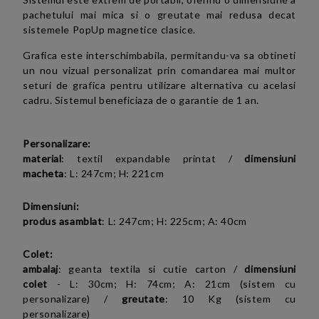
pachetului mai mica si o greutate mai redusa decat
sistemele PopUp magnetice clasice.
Grafica este interschimbabila, permitandu-va sa obtineti
un nou vizual personalizat prin comandarea mai multor
seturi de grafica pentru utilizare alternativa cu acelasi
cadru. Sistemul beneficiaza de o garantie de 1 an.
Personalizare:
material
:
textil expandable printat
/
dimensiuni
macheta
:
L: 247cm; H: 221cm
Dimensiuni:
produs asamblat
:
L: 247cm; H: 225cm; A: 40cm
Colet:
ambalaj
: geanta textila si cutie carton /
dimensiuni
colet
- L: 30cm; H: 74cm; A: 21cm (sistem cu
personalizare) /
greutate
: 10 Kg (sistem cu
personalizare)