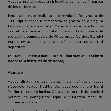
Aceasta grafica acopera sistemul si se inchide
in partea
de jos
cu
fermoar
.
Imprimarea este realizata la o rezolutie fotografica de
1440 dpi si poate fi comandata ca grafica pe o singura
fata sau pe ambele fete. Materialul este rezistent la
zgarieturi si poate fi curatat cu usurinta in masina de
spalat la o temperatura de 40 de grade Celsius. Standul
este prevazut cu o geanta textila pentru transport si
depozitare.
In tabul "
Instructiuni
" gasiti
Instructiuni realizare
macheta
si
Instructiuni de montaj
.
Avantaje:
Acest display se asambleaza mult mai rapid decat
sistemele PopUp traditionale, deoarece nu are benzi
imprimate care se imbina. Aceasta caracteristica cheie ii
permite sa configureze rapid o suprafata mare de
imprimare unitara.
Sistemul este extrem de portabil, oferind o dimensiune a