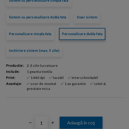
Sistem cu personalizare simpla fata
Sistem cu personalizare dubla fata
Doar sistem
Personalizare simpla fata
Personalizare dubla fata
Inchiriere sistem (max. 5 zile)
Productie:
2-3 zile lucratoare
Include:
1 geanta textila
Print:
✅ 1440 dpi
✅ lavabil
✅ interschimbabil
Avantaje:
✅ usor de montat
✅ 1 an garantie
✅ colet &
greutate mica