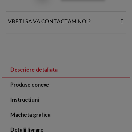
VRETI SA VA CONTACTAM NOI?
INTRODUCETI DATELE DE CONTACT:
Descriere detaliata
Sunt de acord cu
Termenii si conditiile
și cu
Produse conexe
Politica de confidentialitate
Instructiuni
Macheta grafica
Detalii livrare