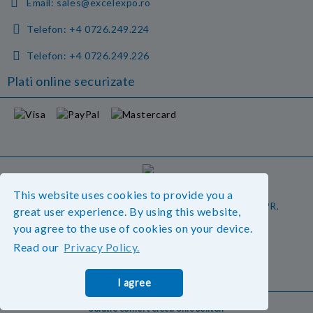
Email:
sales@excelexpo.ro
Telefon:
+4 0726.249.224
Telefon:
+4 0726.249.226
Plati online securizate
GDPR
This website uses cookies to provide you a
Magazinul nostru respecta 100% prevederile GDPR.
great user experience. By using this website,
Vedeti detalii.
you agree to the use of cookies on your device.
Read our
Privacy Policy.
Informatiile mele personale
I agree
Solutie comert electronic Seliton