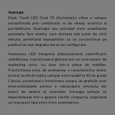
Avantaje:
Desk Textil LED Oval 70 (Automatic) ofera o valoare
exceptionala prin combinatia sa de viteza, estetica si
portabilitate. Avantajul sau principal este asamblarea
automata fara unelte, care dureaza mai putin de cinci
minute, permitand expozantilor sa se concentreze pe
publicul lor mai degraba decat pe configurare.
Iluminarea LED integrata imbunatateste semnificativ
vizibilitatea, transformand ghiseul intr-un instrument de
marketing activ, nu doar intr-o piesa de mobilier.
Practicitatea este, de asemenea, o caracteristica cheie;
printul textil de inalta calitate este lavabil la 40 de grade
Celsius, permitand o intretinere usoara, iar graficile sunt
interschimbabile pentru o rebranduire eficienta din
punct de vedere al costurilor. Intreaga unitate se
impacheteaza intr-o geanta textila compacta, asigurand
un transport fara efort intre evenimente.