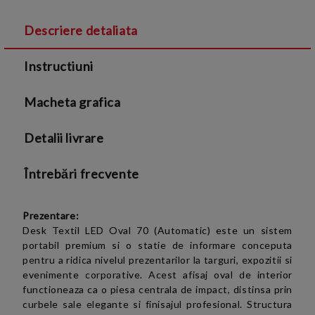
Descriere detaliata
Sunt de acord cu
Termenii si conditiile
și cu
Instructiuni
Politica de confidentialitate
Macheta grafica
Detalii livrare
Întrebări frecvente
Prezentare:
Desk Textil LED Oval 70 (Automatic) este un sistem
portabil premium si o statie de informare conceputa
pentru a ridica nivelul prezentarilor la targuri, expozitii si
evenimente corporative. Acest afisaj oval de interior
functioneaza ca o piesa centrala de impact, distinsa prin
curbele sale elegante si finisajul profesional. Structura