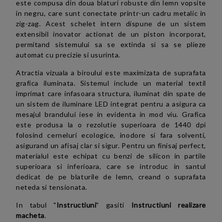
este compusa din doua blaturi robuste din lemn vopsite
in negru, care sunt conectate printr-un cadru metalic in
zig-zag. Acest schelet intern dispune de un sistem
extensibil inovator actionat de un piston incorporat,
permitand sistemului sa se extinda si sa se plieze
automat cu precizie si usurinta.
Atractia vizuala a biroului este maximizata de suprafata
grafica iluminata. Sistemul include un material textil
imprimat care infasoara structura, iluminat din spate de
un sistem de iluminare LED integrat pentru a asigura ca
mesajul brandului iese in evidenta in mod viu. Grafica
este produsa la o rezolutie superioara de 1440 dpi
folosind cerneluri ecologice, inodore si fara solventi,
asigurand un afisaj clar si sigur. Pentru un finisaj perfect,
materialul este echipat cu benzi de silicon in partile
superioara si inferioara, care se introduc in santul
dedicat de pe blaturile de lemn, creand o suprafata
neteda si tensionata.
In tabul "
Instructiuni
" gasiti
Instructiuni realizare
macheta
.