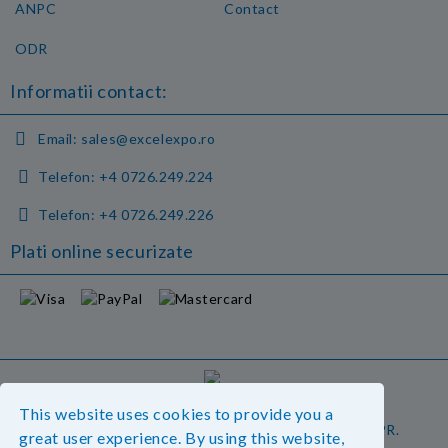
ANPC
Contact
ODR
Informatii contact:
Email:
sales@excelexpo.ro
Telefon:
+4 0726.249.224
Telefon:
+4 0726.249.226
Plati online securizate
GDPR
This website uses cookies to provide you a
Magazinul nostru respecta 100% prevederile GDPR.
great user experience. By using this website,