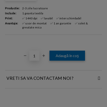
Productie:
2-3 zile lucratoare
Include:
1 geanta textila
Print:
✅ 1440 dpi
✅ lavabil
✅ interschimbabil
Avantaje:
✅ usor de montat
✅ 1 an garantie
✅ colet &
greutate mica
VRETI SA VA CONTACTAM NOI?
INTRODUCETI DATELE DE CONTACT: