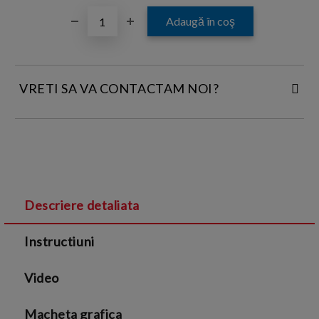
VRETI SA VA CONTACTAM NOI?
INTRODUCETI DATELE DE CONTACT:
Descriere detaliata
Sunt de acord cu
Termenii si conditiile
și cu
Instructiuni
Politica de confidentialitate
Video
Macheta grafica