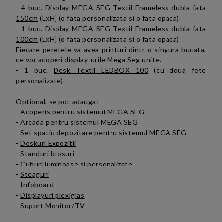
- 4 buc.
Display MEGA SEG Textil Frameless dubla fata
150cm
(LxH) (o fata personalizata si o fata opaca)
- 1 buc.
Display MEGA SEG Textil Frameless dubla fata
100cm
(LxH) (o fata personalizata si o fata opaca)
Fiecare peretele va avea printuri dintr-o singura bucata,
ce vor acoperi display-urile Mega Seg unite.
- 1 buc.
Desk Textil LEDBOX 100
(cu doua fete
personalizate).
Optional, se pot adauga:
-
Acoperis pentru sistemul MEGA SEG
- Arcada pentru sistemul MEGA SEG
- Set spatiu depozitare pentru sistemul MEGA SEG
-
Deskuri Expozitii
-
Standuri brosuri
-
Cuburi luminoase si personalizate
-
Steaguri
-
Infoboard
-
Displayuri plexiglas
-
Suport Monitor/TV