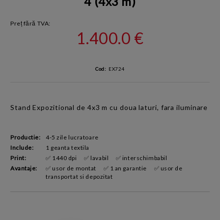
4 (4x3 m)
Preț fără TVA:
1.400.0 €
Cod:
EX724
Stand Expozitional
de 4x3 m
cu doua laturi, fara iluminare
Productie:
4-5 zile lucratoare
Include:
1 geanta textila
Print:
✅ 1440 dpi
✅ lavabil
✅ interschimbabil
Avantaje:
✅ usor de montat
✅ 1 an garantie
✅ usor de
transportat si depozitat