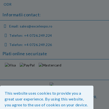
ODR
Informatii contact:
Email:
sales@excelexpo.ro
Telefon:
+4 0726.249.224
Telefon:
+4 0726.249.226
Plati online securizate
GDPR
This website uses cookies to provide you a
Magazinul nostru respecta 100% prevederile GDPR.
great user experience. By using this website,
Vedeti detalii.
you agree to the use of cookies on your device.