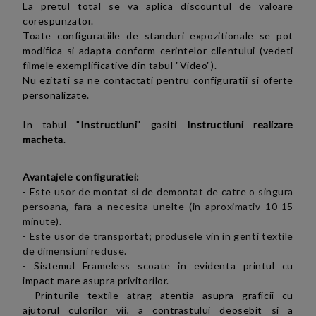
La pretul total se va aplica discountul de valoare
corespunzator.
Toate configuratiile de standuri expozitionale se pot
modifica si adapta conform cerintelor clientului (vedeti
filmele exemplificative
din tabul "Video"
)
.
Nu ezitati sa ne contactati pentru configuratii si oferte
personalizate.
In tabul "
Instructiuni
" gasiti
Instructiuni realizare
macheta
.
Avantajele configuratiei:
- Este
usor de montat si de demontat de catre o singura
persoana, fara a necesita unelte (in aproximativ 10-15
minute).
- Este usor de transportat; produsele vin in genti textile
de dimensiuni reduse.
-
Sistemul Frameless scoate in evidenta printul cu
impact mare asupra privitorilor.
-
Printurile textile atrag atentia asupra graficii cu
ajutorul culorilor vii, a contrastului deosebit si a