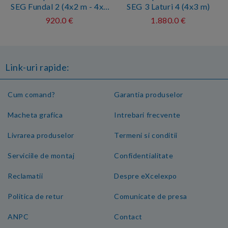
SEG Fundal 2 (4x2 m - 4x4
SEG 3 Laturi 4 (4x3 m)
m)
920.0 €
1.880.0 €
Link-uri rapide:
Cum comand?
Garantia produselor
Macheta grafica
Intrebari frecvente
Livrarea produselor
Termeni si conditii
Serviciile de montaj
Confidentialitate
Reclamatii
Despre eXcelexpo
Politica de retur
Comunicate de presa
ANPC
Contact