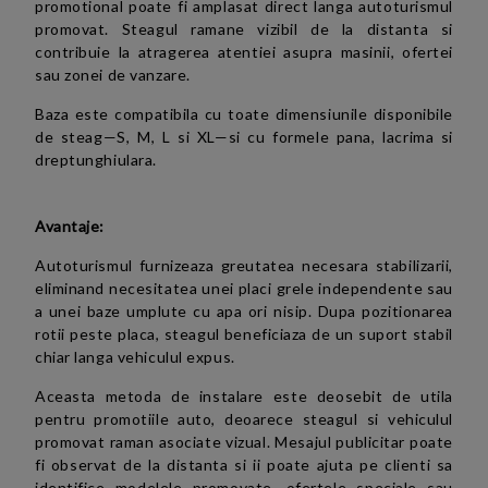
promotional poate fi amplasat direct langa autoturismul
promovat. Steagul ramane vizibil de la distanta si
contribuie la atragerea atentiei asupra masinii, ofertei
sau zonei de vanzare.
Baza este compatibila cu toate dimensiunile disponibile
de steag—S, M, L si XL—si cu formele pana, lacrima si
dreptunghiulara.
Avantaje:
Autoturismul furnizeaza greutatea necesara stabilizarii,
eliminand necesitatea unei placi grele independente sau
a unei baze umplute cu apa ori nisip. Dupa pozitionarea
rotii peste placa, steagul beneficiaza de un suport stabil
chiar langa vehiculul expus.
Aceasta metoda de instalare este deosebit de utila
pentru promotiile auto, deoarece steagul si vehiculul
promovat raman asociate vizual. Mesajul publicitar poate
fi observat de la distanta si ii poate ajuta pe clienti sa
identifice modelele promovate, ofertele speciale sau