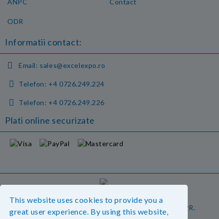
ANPC
Contact
ODR
Informatii contact:
Email:
sales@excelexpo.ro
Telefon:
+4 0726.249.224
Telefon:
+4 0726.249.226
Plati online securizate
GDPR
This website uses cookies to provide you a
Magazinul nostru respecta 100% prevederile GDPR.
great user experience. By using this website,