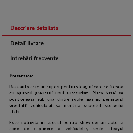
Descriere detaliata
Sunt de acord cu
Termenii si conditiile
și cu
Detalii livrare
Politica de confidentialitate
Întrebări frecvente
Prezentare:
Baza auto este un suport pentru steaguri care se fixeaza
cu ajutorul greutatii unui autoturism. Placa bazei se
pozitioneaza sub una dintre rotile masinii, permitand
greutatii vehiculului sa mentina suportul steagului
stabil.
Este potrivita in special pentru showroomuri auto si
zone de expunere a vehiculelor, unde steagul