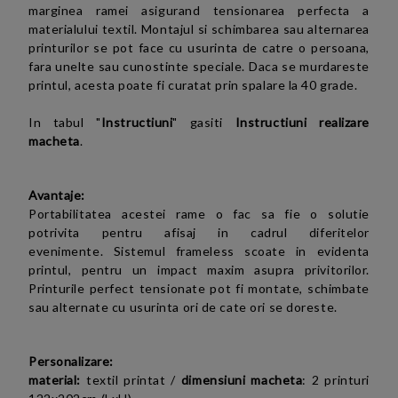
marginea ramei asigurand tensionarea perfecta a
materialului textil. Montajul si schimbarea sau alternarea
printurilor se pot face cu usurinta de catre o persoana,
fara unelte sau cunostinte speciale. Daca se murdareste
printul, acesta poate fi curatat prin spalare la 40 grade.
In tabul "
Instructiuni
" gasiti
Instructiuni realizare
macheta
.
Avantaje:
Portabilitatea acestei rame
o fac sa fie o solutie
potrivita pentru afisaj in cadrul diferitelor
evenimente.
Sistemul frameless scoate in evidenta
printul, pentru un impact maxim asupra privitorilor.
Printurile perfect tensionate pot fi montate, schimbate
sau alternate cu usurinta ori de cate ori se doreste.
Personalizare:
material:
textil printat /
dimensiuni macheta
: 2 printuri