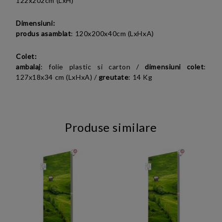
122
x202cm (LxH)
Dimensiuni:
produs asamblat
:
120x200x40cm (LxHxA)
Colet:
ambalaj
: folie plastic si carton /
dimensiuni colet
:
127x18x34 cm (LxHxA)
/
greutate
:
14
Kg
Produse similare