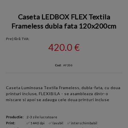
Caseta LEDBOX FLEX Textila
Frameless dubla fata 120x200cm
Preț fără TVA:
420.0 €
Cod:
AF206
Caseta Luminoasa Textila
Frameless,
dubla-fata, cu doua
printuri incluse,
FLEXIBILA - se asambleaza dintr-o
miscare si apoi se adauga cele
doua printuri incluse
Productie:
2-3 zile lucratoare
Print:
✅ 1440 dpi
✅ lavabil
✅ interschimbabil