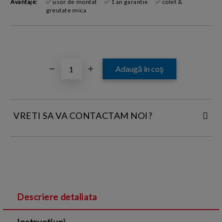
Avantaje:
✅ usor de montat
✅ 1 an garantie
✅ colet &
greutate mica
VRETI SA VA CONTACTAM NOI?
INTRODUCETI DATELE DE CONTACT:
Descriere detaliata
Sunt de acord cu
Termenii si conditiile
și cu