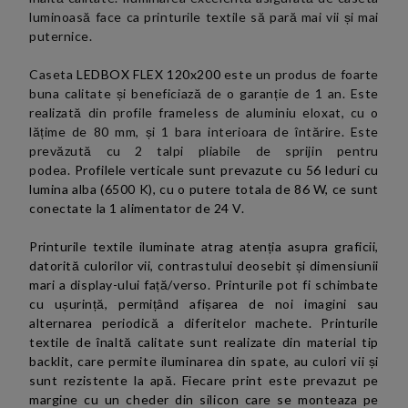
luminoasă face ca printurile textile să pară mai vii și mai
puternice.
Caseta
LEDBOX FLEX 120x200
este un produs de foarte
buna calitate și beneficiază de o garanție de 1 an. Este
realizată din profile frameless de aluminiu eloxat, cu o
lățime de 80 mm, și 1 bara interioara de întărire. Este
prevăzută cu 2 talpi pliabile de sprijin pentru
podea.
Profilele verticale sunt prevazute cu 56 leduri cu
lumina alba (6500 K), cu o putere totala de 86 W, ce sunt
conectate la 1 alimentator de 24 V.
Printurile textile iluminate atrag atenția asupra graficii,
datorită culorilor vii, contrastului deosebit și dimensiunii
mari a display-ului față/verso. Printurile pot fi schimbate
cu ușurință, permițând afișarea de noi imagini sau
alternarea periodică a diferitelor machete. Printurile
textile de înaltă calitate sunt realizate din material tip
backlit, care permite iluminarea din spate, au culori vii și
sunt rezistente la apă. Fiecare print este prevazut pe
margine cu un cheder din silicon care se monteaza pe