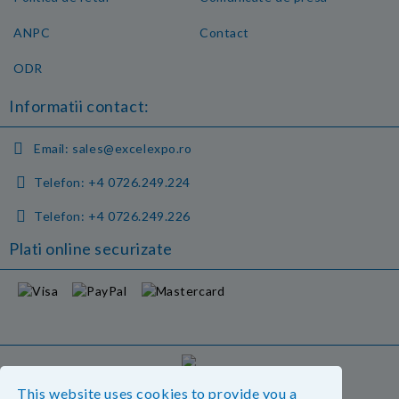
ANPC
Contact
ODR
Informatii contact:
Email:
sales@excelexpo.ro
Telefon:
+4 0726.249.224
Telefon:
+4 0726.249.226
Plati online securizate
GDPR
This website uses cookies to provide you a