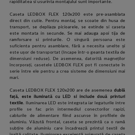
rapiditatea si usurinta montajului sunt importante.
Caseta LEDBOX FLEX 120x200 este pre-asamblata
direct din cutie. Pentru montaj, se scoate din husa de
transport, se depliaza picioarele, se extinde si caseta
este montata in secunde. Se mai adauga apoi tija de
ramforsare si printurile. O
singură persoana este
suficienta pentru asamblare, fără a necesita unelte și
este ușor de transportat (Incape într-o geanta textila de
dimensiuni reduse). De asemenea, datorită magneților
încorporați, casetele LEDBOX FLEX pot fi conectate în
serie între ele pentru a crea sisteme de dimensiuni mai
mari.
Caseta LEDBOX FLEX 120x200
are de asemenea
dublă
față, este iluminată cu LED si include două printuri
textile
. Iluminarea LED este integrata iar legaturile intre
profile se fac prin intermediul conectorilor rapizi,
cablurile de alimentare fiind ascunse în profilele de
aluminiu. Văzută frontal, caseta se prezintă ca o ramă
subțire de aluminiu care încadrează printul textil de
înaltă calitate. Iluminarea excelentă asigurată de caseta