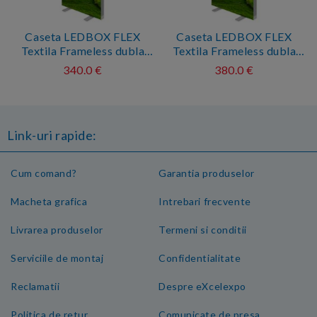
Caseta LEDBOX FLEX
Caseta LEDBOX FLEX
Textila Frameless dubla
Textila Frameless dubla
fata 85x200cm
fata 100x200cm
340.0 €
380.0 €
Link-uri rapide:
Cum comand?
Garantia produselor
Macheta grafica
Intrebari frecvente
Livrarea produselor
Termeni si conditii
Serviciile de montaj
Confidentialitate
Reclamatii
Despre eXcelexpo
Politica de retur
Comunicate de presa