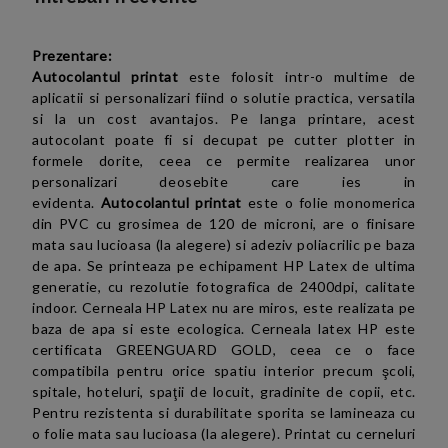
Prezentare:
Autocolantul printat
este folosit intr-o multime de
aplicatii si personalizari fiind o solutie practica, versatila
si la un cost avantajos. Pe langa printare, acest
autocolant poate fi si decupat pe cutter plotter in
formele dorite, ceea ce permite realizarea unor
personalizari deosebite care ies in
evidenta.
Autocolantul printat
este o folie monomerica
din PVC cu grosimea de 120 de microni,
are
o finisare
mata sau lucioasa (la alegere) si adeziv poliacrilic pe baza
de apa. Se printeaza pe echipament HP Latex de ultima
generatie, cu rezolutie fotografica de 2400dpi, calitate
indoor. Cerneala HP Latex nu are miros, este realizata pe
baza de apa si este ecologica. Cerneala latex HP este
certificata GREENGUARD GOLD, ceea ce o face
compatibila pentru orice spatiu interior precum şcoli,
spitale, hoteluri, spaţii de locuit, gradinite de copii, etc.
Pentru rezistenta si durabilitate sporita se lamineaza cu
o folie mata sau lucioasa (la alegere).
Printat cu cerneluri