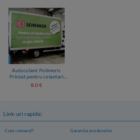
Autocolant Polimeric
Printat pentru colantari
auto si aplicatii pe termen
8.0 €
lung (pret pe mp*)
Link-uri rapide:
Cum comand?
Garantia produselor