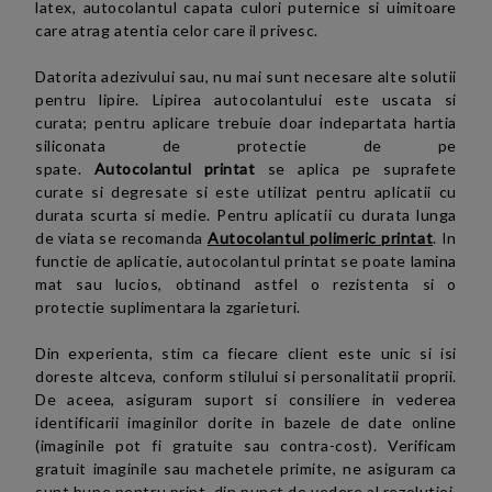
latex,
autocolantul capata
culori puternice si uimitoare
care atrag atentia celor care il privesc.
Datorita adezivului sau, nu mai sunt necesare alte solutii
pentru lipire. Lipirea
autocolantului
este uscata si
curata; pentru aplicare trebuie doar indepartata hartia
siliconata de protectie de pe
spate.
Autocolantul printat
se aplica pe suprafete
curate si degresate si este utilizat pentru aplicatii cu
durata scurta si medie. Pentru aplicatii cu durata lunga
de viata se recomanda
Autocolantul polimeric printat
. In
functie de aplicatie, autocolantul printat se poate lamina
mat sau lucios, obtinand astfel o rezistenta si o
protectie suplimentara la zgarieturi.
Din experienta, stim ca fiecare client este unic si isi
doreste altceva, conform stilului si personalitatii proprii.
De aceea, asiguram suport si consiliere in vederea
identificarii imaginilor dorite in bazele de date online
(imaginile pot fi gratuite sau contra-cost). Verificam
gratuit imaginile sau machetele primite, ne asiguram ca
sunt bune pentru print, din punct de vedere al rezolutiei,