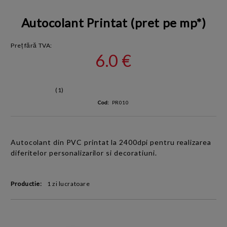
Autocolant Printat (pret pe mp*)
Preț fără TVA:
6.0 €
(1)
Cod:
PR010
Autocolant
din
PVC
printat la 2400dpi
pentru realizarea
diferitelor personalizarilor si decoratiuni.
Productie:
1 zi lucratoare