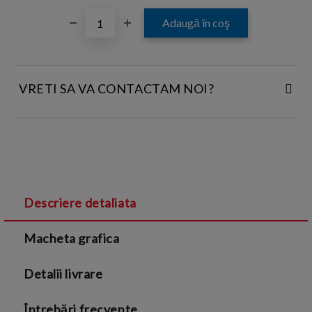
VRETI SA VA CONTACTAM NOI?
INTRODUCETI DATELE DE CONTACT:
Descriere detaliata
Sunt de acord cu
Termenii si conditiile
și cu
Macheta grafica
Politica de confidentialitate
Detalii livrare
Întrebări frecvente