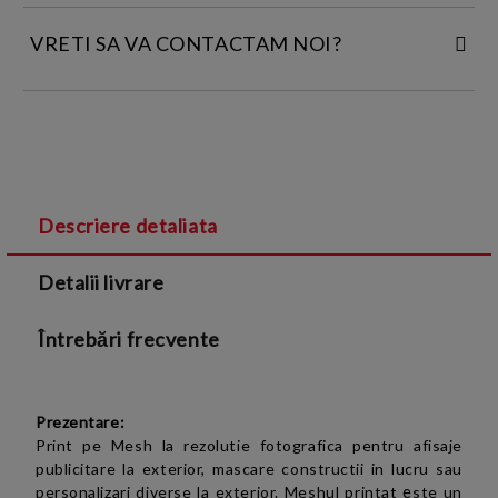
VRETI SA VA CONTACTAM NOI?
INTRODUCETI DATELE DE CONTACT:
Descriere detaliata
Sunt de acord cu
Termenii si conditiile
și cu
Detalii livrare
Politica de confidentialitate
Întrebări frecvente
Prezentare:
Print pe Mesh la rezolutie fotografica pentru afisaje
publicitare la exterior, mascare constructii in lucru sau
e
personalizari diverse la exterior.
Meshul printat
ste un