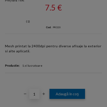
Preț fără TVA:
7.5 €
(1)
Cod:
PR320
Mesh printat la 2400dpi pentru diverse afisaje la exterior
si alte aplicatii.
Productie:
1 zi lucratoare