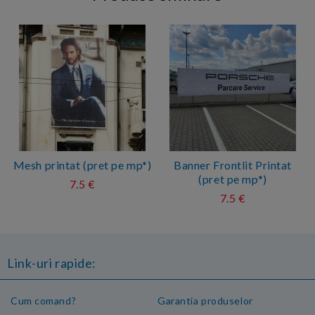
Mesh printat (pret pe mp*)
Banner Frontlit Printat
(pret pe mp*)
7.5 €
7.5 €
Link-uri rapide:
Cum comand?
Garantia produselor