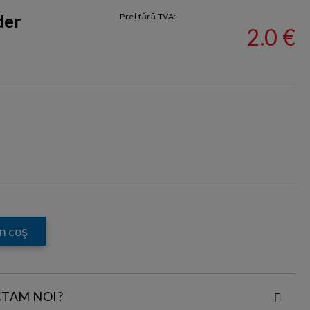
der
Preț fără TVA:
2.0 €
CTAM NOI?