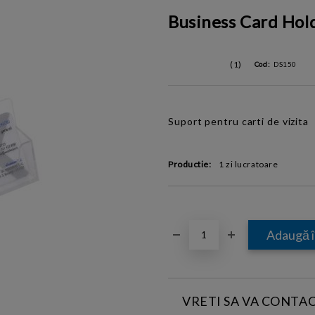
Business Card Hol
(1)
Cod:
DS150
Suport pentru carti de vizita
Productie:
1 zi lucratoare
VRETI SA VA CONTA