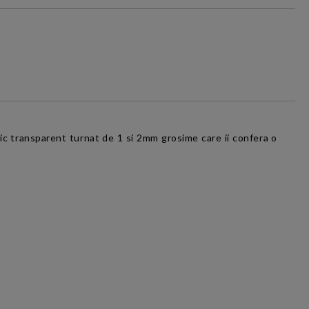
ACT:
i si conditiile
și cu
Politica
stic transparent turnat de 1 si 2mm grosime care ii confera o