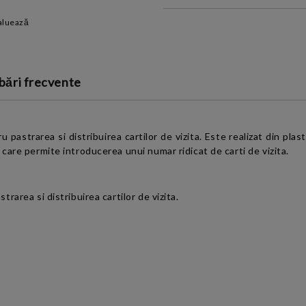
INTRODUCETI DATELE DE CONT
aluează
bări frecvente
Sunt de acord cu
Termeni
de confidentialitate
pastrarea si distribuirea cartilor de vizita. Este realizat din pla
care permite introducerea unui numar ridicat de carti de vizita.
area si distribuirea cartilor de vizita.