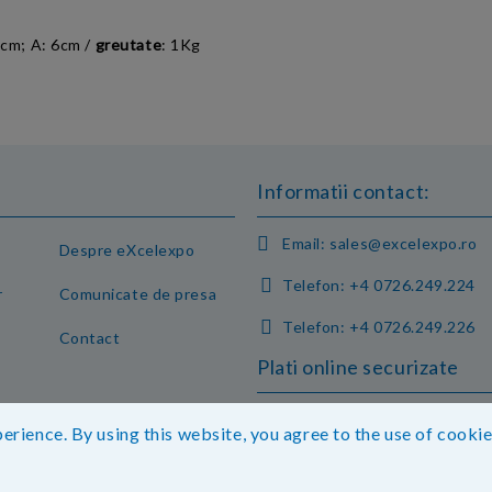
8cm; A: 6cm
/
greutate
: 1Kg
Informatii contact:
Email:
sales@excelexpo.ro
Despre eXcelexpo
Telefon:
+4 0726.249.224
r
Comunicate de presa
Telefon:
+4 0726.249.226
Contact
Plati online securizate
erience. By using this website, you agree to the use of cooki