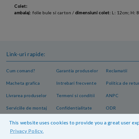
Colet:
ambalaj
: f
olie bule si carton
/
dimensiuni colet
:
L: 12cm; H: 
Link-uri rapide:
Cum comand?
Garantia produselor
Reclamatii
Macheta grafica
Intrebari frecvente
Politica de retu
Livrarea produselor
Termeni si conditii
ANPC
Serviciile de montaj
Confidentialitate
ODR
This website uses cookies to provide you a great user exp
Privacy Policy.