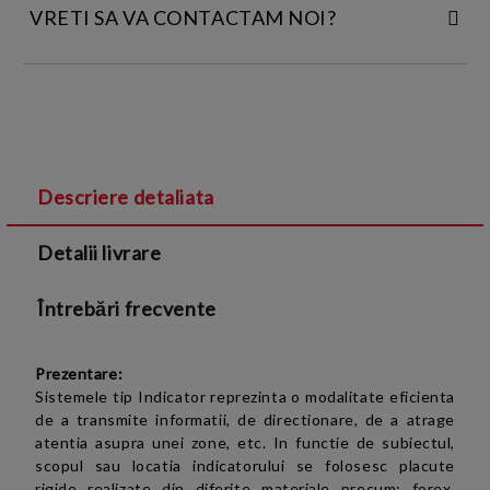
VRETI SA VA CONTACTAM NOI?
INTRODUCETI DATELE DE CONTACT:
Descriere detaliata
Sunt de acord cu
Termenii si conditiile
și cu
Detalii livrare
Politica de confidentialitate
Întrebări frecvente
Prezentare:
Sistemele tip Indicator reprezinta o modalitate eficienta
de a transmite informatii,
de directionare,
de a atrage
atentia asupra unei zone, etc. In functie de subiectul,
scopul sau locatia indicatorului se folosesc placute
rigide realizate din diferite materiale precum: forex,