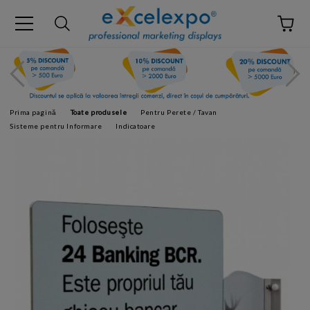
Prima pagină
Toate produsele
Pentru Perete / Tavan
Sisteme pentru Informare
Indicatoare