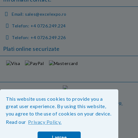
Email:
sales@excelexpo.ro
Telefon:
+4 0726.249.224
Telefon:
+4 0726.249.226
Plati online securizate
GDPR
This website uses cookies to provide you a
Magazinul nostru respecta 100% prevederile GDPR.
great user experience. By using this website,
Vedeti detalii.
you agree to the use of cookies on your device.
Read our
Privacy Policy.
Informatiile mele personale
I agree