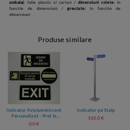
ambalaj
: folie plastic si carton /
dimensiuni colete
: in
functie de dimensiuni /
greutate
: in functie de
dimensiuni
Produse similare
Indicator Fotoluminiscent
Indicator pe Stalp
Personalizat - Pret in
165.0 €
functie de configuratie
0.0 €