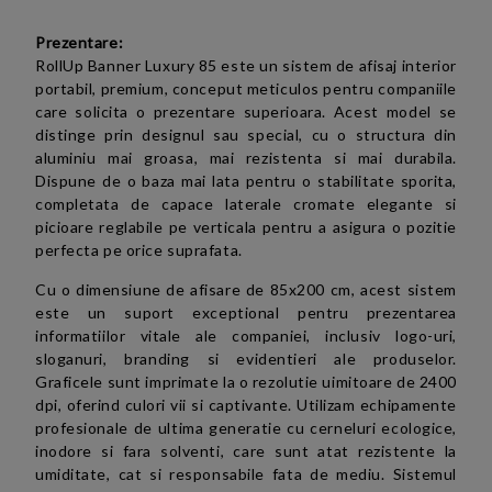
Prezentare:
RollUp Banner Luxury 85 este un sistem de afisaj interior
portabil, premium, conceput meticulos pentru companiile
care solicita o prezentare superioara. Acest model se
distinge prin designul sau special, cu o structura din
aluminiu mai groasa, mai rezistenta si mai durabila.
Dispune de o baza mai lata pentru o stabilitate sporita,
completata de capace laterale cromate elegante si
picioare reglabile pe verticala pentru a asigura o pozitie
perfecta pe orice suprafata.
Cu o dimensiune de afisare de 85x200 cm, acest sistem
este un suport exceptional pentru prezentarea
informatiilor vitale ale companiei, inclusiv logo-uri,
sloganuri, branding si evidentieri ale produselor.
Graficele sunt imprimate la o rezolutie uimitoare de 2400
dpi, oferind culori vii si captivante. Utilizam echipamente
profesionale de ultima generatie cu cerneluri ecologice,
inodore si fara solventi, care sunt atat rezistente la
umiditate, cat si responsabile fata de mediu. Sistemul