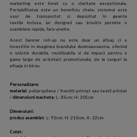
marketing este livrat cu o claritate exceptionala.
Portabilitatea este un beneficiu cheie; sistemul este
usor de transportat si depozitat în geanta
textila inclusa, iar designul sau intuitiv permite o
asamblare rapida, fara unelte.
Acest banner roll-up nu este doar un afisaj, ci o
investitie in imaginea brandului dumneavoastra, oferind
o solutie durabila, reutilizabila si de impact pentru o
gama larga de activitati promotionale, de la targuri la
afisaje in birou.
Personalizare:
material
:
polipropilena / frontlit printat sau textil printat
/
dimensiuni macheta
: L: 85cm; H: 205cm
Dimensiuni:
produs asamblat
: L: 92cm; H: 210cm; A: 22cm
Colet: