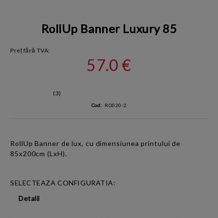
RollUp Banner Luxury 85
Preț fără TVA:
57.0 €
(3)
Cod:
RO020-2
RollUp Banner
de lux,
cu dimensiunea printului de
85x200cm
(LxH).
SELECTEAZA CONFIGURATIA:
Detalii