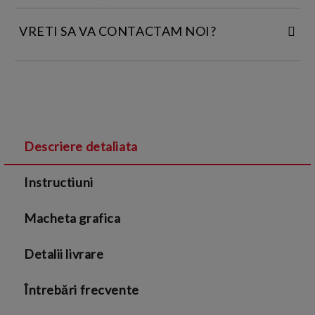
VRETI SA VA CONTACTAM NOI?
INTRODUCETI DATELE DE CONTACT:
Descriere detaliata
Sunt de acord cu
Termenii si conditiile
și cu
Instructiuni
Politica de confidentialitate
Macheta grafica
Detalii livrare
Întrebări frecvente