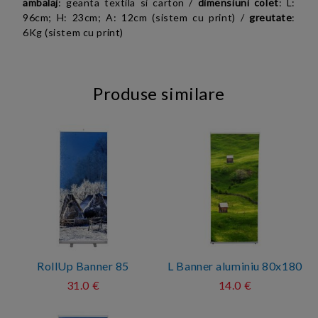
ambalaj
: geanta textila si carton /
dimensiuni colet
: L:
96cm; H: 23cm; A: 12cm (sistem cu print) /
greutate
:
6Kg (sistem cu print)
Produse similare
RollUp Banner 85
L Banner aluminiu 80x180
31.0 €
14.0 €