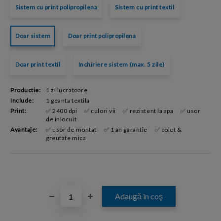
Sistem cu print polipropilena
Sistem cu print textil
Doar sistem
Doar print polipropilena
Doar print textil
Inchiriere sistem (max. 5 zile)
Productie:
1 zi lucratoare
Include:
1 geanta textila
Print:
✅ 2400 dpi
✅ culori vii
✅ rezistent la apa
✅ usor
de inlocuit
Avantaje:
✅ usor de montat
✅ 1 an garantie
✅ colet &
greutate mica