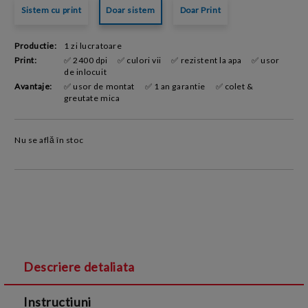
Sistem cu print
Doar sistem
Doar Print
Productie:
1 zi lucratoare
Print:
✅ 2400 dpi
✅ culori vii
✅ rezistent la apa
✅ usor
de inlocuit
Avantaje:
✅ usor de montat
✅ 1 an garantie
✅ colet &
greutate mica
Nu se află în stoc
Descriere detaliata
Instructiuni