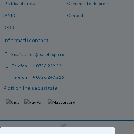
Politica de retur
Comunicate de presa
ANPC
Contact
ODR
Informatii contact:
Email:
sales@excelexpo.ro
Telefon:
+4 0726.249.224
Telefon:
+4 0726.249.226
Plati online securizate
GDPR