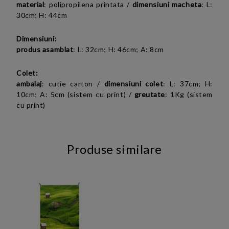
material
: polipropilena printata /
dimensiuni macheta
: L:
30cm; H: 44cm
Dimensiuni:
produs asamblat
: L: 32cm; H: 46cm; A: 8cm
Colet:
ambalaj
: cutie carton /
dimensiuni colet
: L: 37cm; H:
10cm; A: 5cm (sistem cu print) /
greutate
: 1Kg (sistem
cu print)
Produse similare