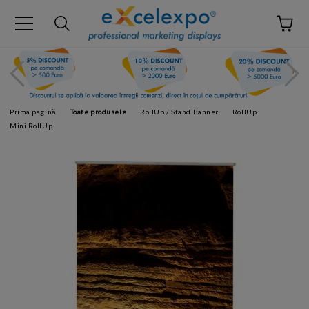
Prima pagină
Toate produsele
RollUp / Stand Banner
RollUp
Mini RollUp