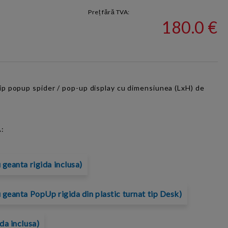
Preț fără TVA:
180.0 €
tip popup
spider
/ pop-up display cu dimensiunea (LxH) de
:
 geanta rigida inclusa)
 geanta PopUp rigida din plastic turnat tip Desk)
da inclusa)