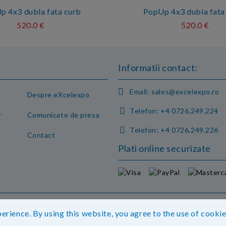
p 4x3 dubla fata curb
PopUp 4x3 dubla fata
520.0 €
520.0 €
Informatii contact:
Email:
sales@excelexpo.ro
Despre eXcelexpo
Telefon:
+4 0726.249.224
r
Comunicate de presa
Telefon:
+4 0726.249.226
Contact
Plati online securizate
eti detalii.
erience. By using this website, you agree to the use of cooki