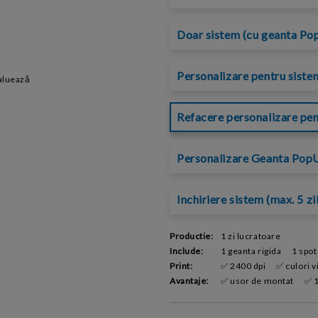
Doar sistem (cu geanta Pop
Personalizare pentru siste
aluează
Refacere personalizare pen
Personalizare Geanta PopUp
Inchiriere sistem (max. 5 zi
Productie:
1 zi lucratoare
Include:
1 geanta rigida
1 spot
Print:
✅ 2400 dpi
✅ culori vi
Avantaje:
✅ usor de montat
✅ 1