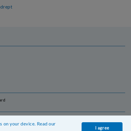
 drept
Informatiile mele personale
es on your device. Read our
I agree