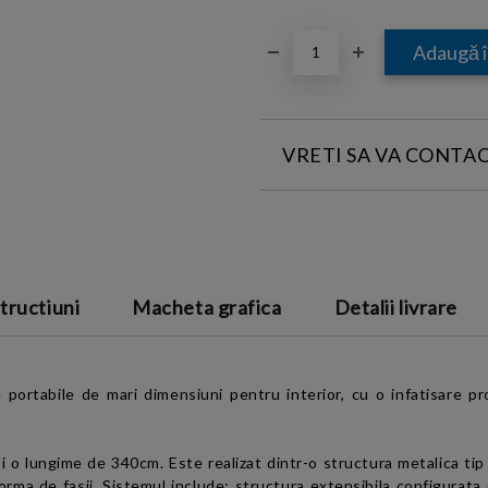
VRETI SA VA CONTA
INTRODUCETI DATELE DE CONT
tructiuni
Macheta grafica
Detalii livrare
Sunt de acord cu
Termeni
de confidentialitate
ortabile de mari dimensiuni pentru interior, cu o infatisare pro
si
o lungime de 340cm. Este realizat dintr-o structura metalica tip 
rma de fasii. Sistemul include: structura extensibila configurata