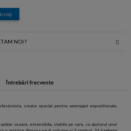
CTAM NOI?
ACT:
Întrebări frecvente
i si conditiile
și cu
Politica
fesionista, create special pentru amenajari expozitionale,
spider usoara, extensibila, stabila pe care, cu ajutorul unor
 ca o matrice dispusa pe 4 coloane si 3 randuri, 21 baghete