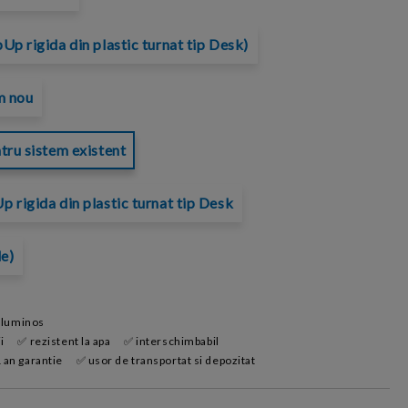
Up rigida din plastic turnat tip Desk)
m nou
tru sistem existent
 rigida din plastic turnat tip Desk
le)
 luminos
i
✅ rezistent la apa
✅ interschimbabil
 an garantie
✅ usor de transportat si depozitat