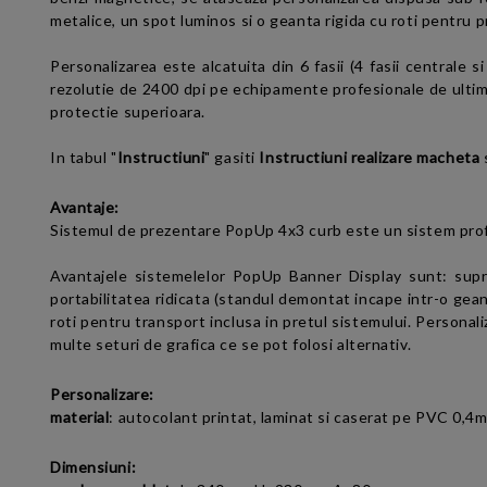
metalice, un spot luminos si o geanta rigida cu roti pentru 
Personalizarea este alcatuita din 6 fasii (4 fasii centrale s
rezolutie de 2400 dpi pe echipamente profesionale de ultima 
protectie superioara.
In tabul "
Instructiuni
" gasiti
Instructiuni realizare macheta
Avantaje:
Sistemul de prezentare PopUp 4x3 curb este un sistem profe
Avantajele sistemelelor
PopUp Banner Display
sunt: supra
portabilitatea ridicata (standul demontat incape intr-o gea
roti pentru transport inclusa in pretul sistemului. Persona
multe seturi de grafica ce se pot folosi alternativ.
Personalizare:
material
:
autocolant printat, laminat si caserat pe PVC 0,
Dimensiuni: