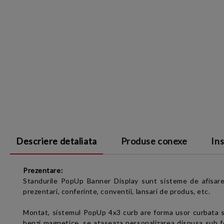
Descriere detaliata
Produse conexe
Ins
Prezentare:
Standurile PopUp Banner Display sunt sisteme de afisare p
prezentari, conferinte, conventii, lansari de produs, etc.
Montat,
sistemul PopUp 4x3 curb are forma
usor curbata 
benzi magnetice, se ataseaza personalizarea dispusa sub fo