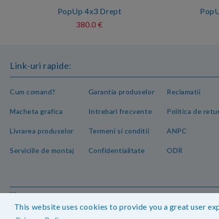
PopUp 4x3 Drept
PopU
380.0 €
Link-uri rapide:
Cum comand?
Garantia produselor
Reclamatii
Macheta grafica
Intrebari frecvente
Politica de retu
Livrarea produselor
Termeni si conditii
ANPC
Serviciile de montaj
Confidentialitate
ODR
Magazinul nostru respecta 100% prevederile GDPR.
Ved
GDPR
This website uses cookies to provide you a great user exp