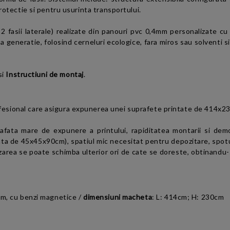
protectie si pentru usurinta transportului.
i 2 fasii laterale) realizate din panouri pvc 0,4mm personalizate cu
generatie, folosind cerneluri ecologice, fara miros sau solventi si 
si
Instructiuni de montaj
.
sional care asigura expunerea unei suprafete printate de 414x230c
fata mare de expunere a printului, rapiditatea montarii si demo
nta de 45x45x90cm), spatiul mic necesitat pentru depozitare, spotu
lizarea se poate schimba ulterior ori de cate se doreste, obtinandu
4mm, cu benzi magnetice
/
dimensiuni macheta
:
L: 414cm; H: 230cm