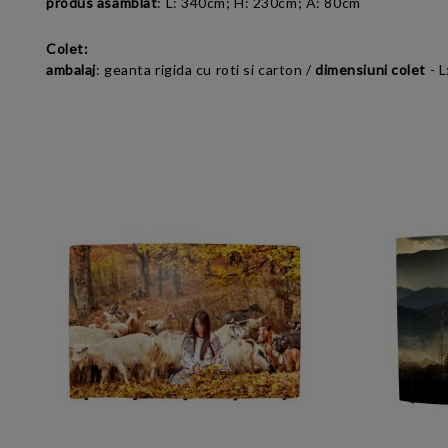
produs asamblat
:
L: 340cm; H: 230cm; A: 80cm
Colet:
ambalaj
: geanta rigida cu roti si carton /
dimensiuni colet
- L