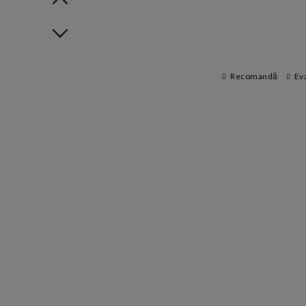
Prev
Next
Recomandă
Ev