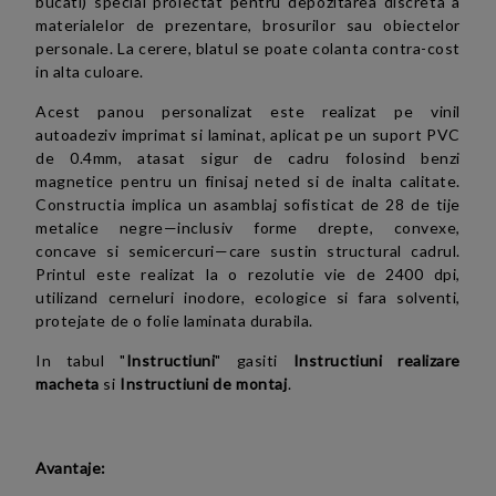
bucati) special proiectat pentru depozitarea discreta a
materialelor de prezentare, brosurilor sau obiectelor
personale. La cerere, blatul se poate colanta contra-cost
in alta culoare.
Acest panou personalizat este realizat pe vinil
autoadeziv imprimat si laminat, aplicat pe un suport PVC
de 0.4mm, atasat sigur de cadru folosind benzi
magnetice pentru un finisaj neted si de inalta calitate.
Constructia implica un asamblaj sofisticat de 28 de tije
metalice negre—inclusiv forme drepte, convexe,
concave si semicercuri—care sustin structural cadrul.
Printul este realizat la o rezolutie vie de 2400 dpi,
utilizand cerneluri inodore, ecologice si fara solventi,
protejate de o folie laminata durabila.
In tabul "
Instructiuni
" gasiti
Instructiuni realizare
macheta
si
Instructiuni de montaj
.
Avantaje: