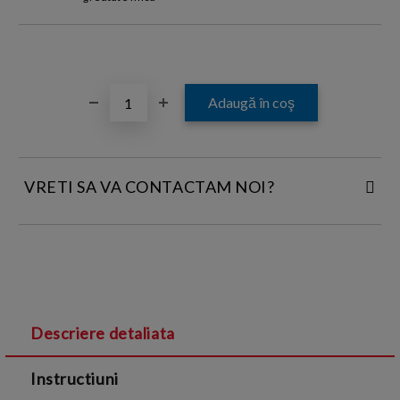
VRETI SA VA CONTACTAM NOI?
INTRODUCETI DATELE DE CONTACT:
Descriere detaliata
Sunt de acord cu
Termenii si conditiile
și cu
Instructiuni
Politica de confidentialitate