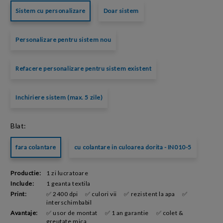
Sistem cu personalizare
Doar sistem
Personalizare pentru sistem nou
Refacere personalizare pentru sistem existent
Inchiriere sistem (max. 5 zile)
Blat:
fara colantare
cu colantare in culoarea dorita - IN010-5
Productie:
1 zi lucratoare
Include:
1 geanta textila
Print:
✅ 2400 dpi
✅ culori vii
✅ rezistent la apa
✅
interschimbabil
Avantaje:
✅ usor de montat
✅ 1 an garantie
✅ colet &
greutate mica