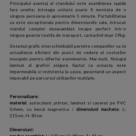
Principalul avantaj al standului este asamblarea rapida
fara unelte; intreaga unitate poate fi montata de o
singura persoana in aproximativ 5 minute. Portabilitatea
sa este exceptionala pentru dimensiunile sale, intrucat
standul complet dezasamblat incape perfect intr-o
singura geanta textila de transport, cantarind doar 19kg.
Sistemul grafic interschimbabil permite companiilor sa isi
actualizeze eficient din punct de vedere al costurilor
mesajele pentru diferite evenimente. Mai mult, finisajul
laminat al graficii asigura faptul ca aceasta este
impermeabila si rezistenta la uzura, garantand un aspect
impecabil pe parcursul utilizarilor multiple.
Personalizare:
material
:
autocolant printat, laminat si caserat pe PVC
0,4mm, cu benzi magnetice
/
dimensiuni macheta
:
L:
215cm; H: 85cm
Dimensiuni:
produs asamblat
:
L: 131cm; H: 89cm; A: 41cm