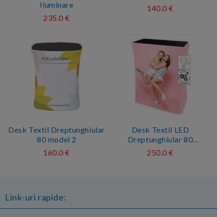
Iluminare
140.0 €
235.0 €
Desk Textil Dreptunghiular
Desk Textil LED
80 model 2
Dreptunghiular 80
(Automatic)
160.0 €
250.0 €
Link-uri rapide: