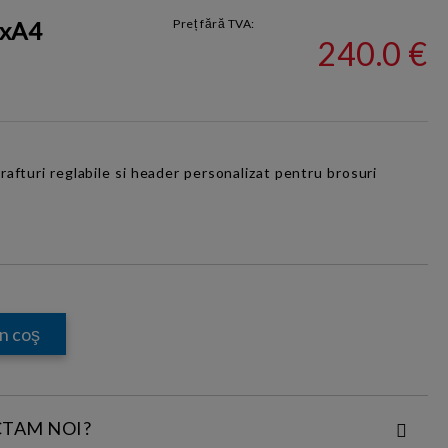
4xA4
Preț fără TVA:
240.0 €
 rafturi reglabile si header personalizat pentru brosuri
CTAM NOI?