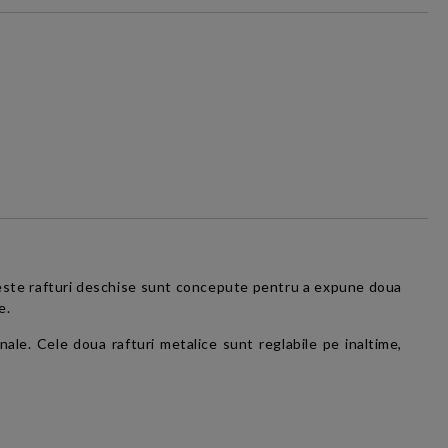
ACT:
i si conditiile
și cu
Politica
Aceste rafturi deschise sunt concepute pentru a expune doua
e.
ale. Cele doua rafturi metalice sunt reglabile pe inaltime,