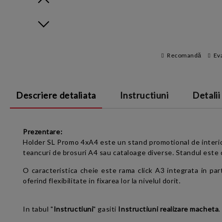
Prev
Next
Recomandă
Ev
Descriere detaliata
Instructiuni
Detalii
Prezentare:
Holder SL Promo 4xA4 este un stand promotional de interior
teancuri de brosuri A4 sau cataloage diverse. Standul este co
O caracteristica cheie este rama click A3 integrata in par
oferind flexibilitate in fixarea lor la nivelul dorit.
In tabul "
Instructiuni
" gasiti
Instructiuni realizare macheta
.