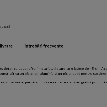
INTRODUCETI DATELE DE CONT
aluează
Sunt de acord cu
Termeni
de confidentialitate
 livrare
Întrebări frecvente
, dotat cu doua rafturi metalice, fiecare cu o latime de 45 cm. 
nstruit cu un picior din aluminiu si un picior solid pentru sustiner
tea superioara, permitand plasarea usoara a unei grafici promotion