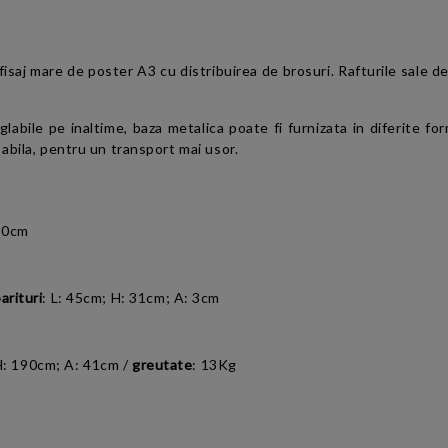
isaj mare de poster A3 cu distribuirea de brosuri. Rafturile sale
labile pe inaltime, baza metalica poate fi furnizata in diferite form
abila, pentru un transport mai usor.
 30cm
arituri
: L: 45cm; H: 31cm; A: 3cm
H: 190cm; A: 41cm /
greutate
: 13Kg