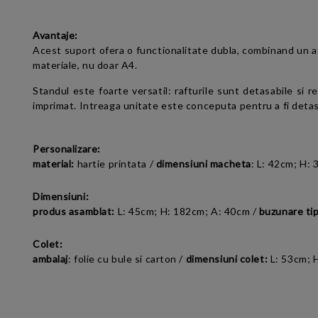
Avantaje:
Acest suport ofera o functionalitate dubla, combinand un af
materiale, nu doar A4.
Standul este foarte versatil: rafturile sunt detasabile si reg
imprimat. Intreaga unitate este conceputa pentru a fi detas
Personalizare:
material:
hartie printata /
dimensiuni macheta
: L: 42cm; H:
Dimensiuni:
produs asamblat:
L: 45cm; H: 182cm; A: 40cm /
buzunare tip
Colet:
ambalaj
: folie cu bule si carton /
dimensiuni colet:
L: 53cm; 