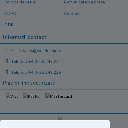
Politica de retur
Comunicate de presa
ANPC
Contact
ODR
Informatii contact:
Email:
sales@excelexpo.ro
Telefon:
+4 0726.249.224
Telefon:
+4 0726.249.226
Plati online securizate
GDPR