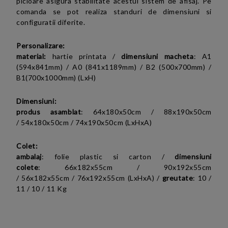
picioare asigura stabilitate acestui sistem de afisaj. Pe
comanda se pot realiza standuri de dimensiuni si
configuratii diferite.
Personalizare:
material:
hartie printata /
dimensiuni macheta
:
A1
(594x841mm) / A0 (841x1189mm) /
B2 (
500x700mm) /
B1(700x1000mm) (LxH)
Dimensiuni:
produs asamblat
:
64x180x50cm /
88x190x50cm
/
54x180x50cm / 74x190x50cm (LxHxA)
Colet:
ambalaj
: folie plastic si carton /
dimensiuni
colete
:
66x182x55cm /
90x192x55cm
/
56x182x55cm / 76x192x55cm
(LxHxA)
/
greutate
:
10 /
11 /
10 / 11
Kg