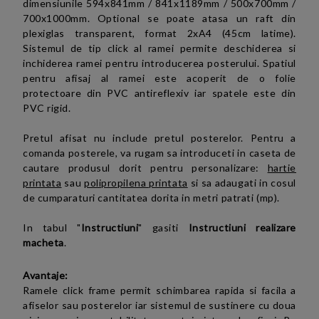
dimensiunile
594x841mm / 841x1189mm /
500x700mm /
700x1000mm. Optional se poate atasa un raft din
plexiglas transparent, format 2xA4 (45cm latime).
Sistemul de tip click al ramei permite deschiderea si
inchiderea ramei pentru introducerea posterului. Spatiul
pentru afisaj al ramei este acoperit de o folie
protectoare din PVC antireflexiv iar spatele este din
PVC rigid.
Pretul afisat nu include pretul posterelor. Pentru a
comanda posterele, va rugam sa introduceti in caseta de
cautare produsul dorit pentru personalizare:
hartie
printata
sau
polipropilena printata
si sa adaugati in cosul
de cumparaturi cantitatea dorita in metri patrati (mp).
In tabul "
Instructiuni
" gasiti
Instructiuni realizare
macheta
.
Avantaje:
Ramele click frame permit schimbarea rapida si facila a
afiselor sau posterelor iar sistemul de sustinere cu doua