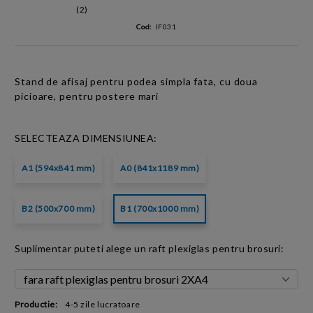
(2)
Cod:
IF031
Stand de afisaj pentru podea simpla fata,
cu doua
picioare,
pentru postere mari
SELECTEAZA DIMENSIUNEA:
A1 (594x841 mm)
A0 (841x1189 mm)
B2 (500x700 mm)
B1 (700x1000 mm)
Suplimentar puteti alege un raft plexiglas pentru brosuri:
Productie:
4-5 zile lucratoare