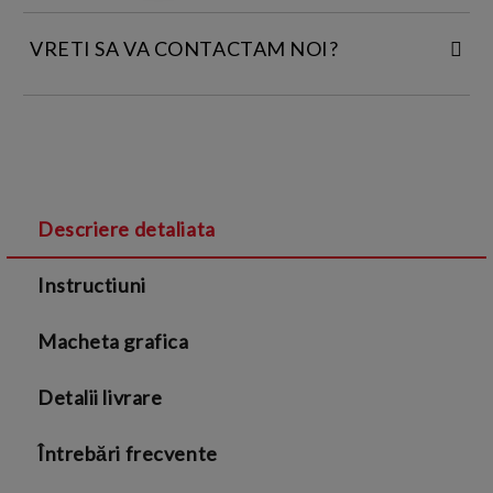
VRETI SA VA CONTACTAM NOI?
INTRODUCETI DATELE DE CONTACT:
Descriere detaliata
Sunt de acord cu
Termenii si conditiile
și cu
Instructiuni
Politica de confidentialitate
Macheta grafica
Detalii livrare
Întrebări frecvente