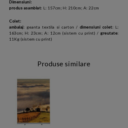
Dimensiuni:
produs asamblat
: L: 157cm; H: 210cm; A: 22cm
Colet:
ambalaj
: geanta textila si carton /
dimensiuni colet
: L:
163cm; H: 23cm; A: 12cm (sistem cu print) /
greutate
:
11Kg (sistem cu print)
Produse similare