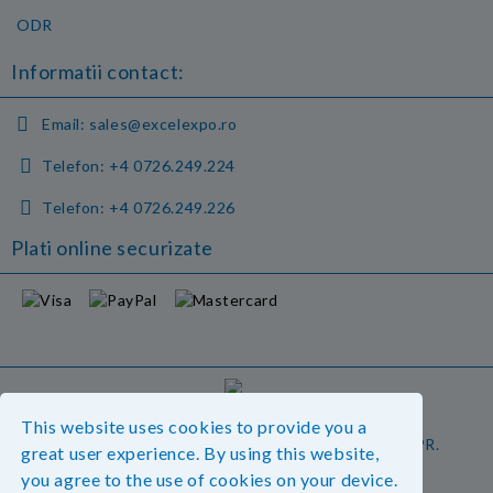
ODR
Informatii contact:
Email:
sales@excelexpo.ro
Telefon:
+4 0726.249.224
Telefon:
+4 0726.249.226
Plati online securizate
GDPR
This website uses cookies to provide you a
Magazinul nostru respecta 100% prevederile GDPR.
great user experience. By using this website,
Vedeti detalii.
you agree to the use of cookies on your device.