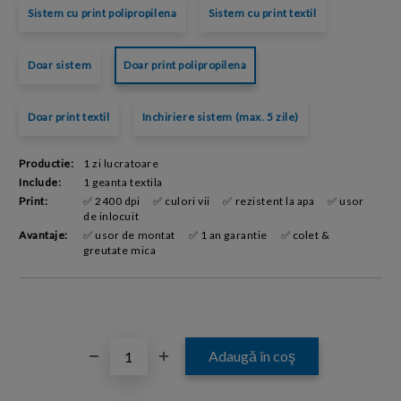
Sistem cu print polipropilena
Sistem cu print textil
Doar sistem
Doar print polipropilena
Doar print textil
Inchiriere sistem (max. 5 zile)
Productie:
1 zi lucratoare
Include:
1 geanta textila
Print:
✅ 2400 dpi
✅ culori vii
✅ rezistent la apa
✅ usor
de inlocuit
Avantaje:
✅ usor de montat
✅ 1 an garantie
✅ colet &
greutate mica