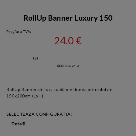
RollUp Banner Luxury 150
Preț fără TVA:
24.0 €
(2)
Cod:
RO024-3
RollUp Banner
de lux,
cu dimensiunea printului de
150x200cm
(LxH).
SELECTEAZA CONFIGURATIA:
Detalii