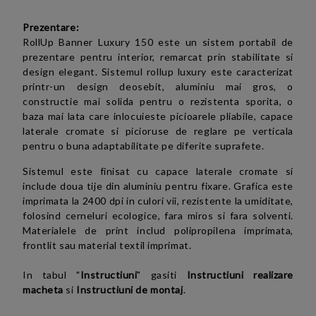
Prezentare:
RollUp Banner Luxury 150 este un sistem portabil de
prezentare pentru interior, remarcat prin stabilitate si
design elegant.
Sistemul rollup luxury este caracterizat
printr-un design deosebit, aluminiu mai gros, o
constructie mai solida pentru o rezistenta sporita, o
baza mai lata care inlocuieste picioarele pliabile, capace
laterale cromate si picioruse de reglare pe verticala
pentru o buna adaptabilitate pe diferite suprafete.
Sistemul este finisat cu capace laterale cromate si
include doua tije din aluminiu pentru fixare. Grafica este
imprimata la 2400 dpi in culori vii, rezistente la umiditate,
folosind cerneluri ecologice, fara miros si fara solventi.
Materialele de print includ polipropilena imprimata,
frontlit sau material textil imprimat.
In tabul "
Instructiuni
" gasiti
Instructiuni realizare
macheta
si
Instructiuni de montaj
.