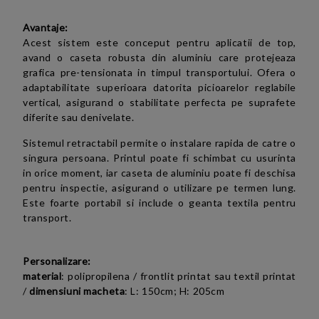
Avantaje:
Acest sistem este conceput pentru aplicatii de top,
avand o caseta robusta din aluminiu care protejeaza
grafica pre-tensionata in timpul transportului. Ofera o
adaptabilitate superioara datorita picioarelor reglabile
vertical, asigurand o stabilitate perfecta pe suprafete
diferite sau denivelate.
Sistemul retractabil permite o instalare rapida de catre o
singura persoana. Printul poate fi schimbat cu usurinta
in orice moment, iar caseta de aluminiu poate fi deschisa
pentru inspectie, asigurand o utilizare pe termen lung.
Este foarte portabil si include o geanta textila pentru
transport.
Personalizare:
material
:
polipropilena / frontlit printat sau textil printat
/
dimensiuni macheta
: L: 150cm; H: 205cm