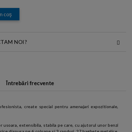
CTAM NOI?
ACT:
Întrebări frecvente
i si conditiile
și cu
Politica
fesionista, create special pentru amenajari expozitionale,
r usoara, extensibila, stabila pe care, cu ajutorul unor benzi
rice dispusa pe 6 coloane si 3 randuri, 27 baghete metalice,