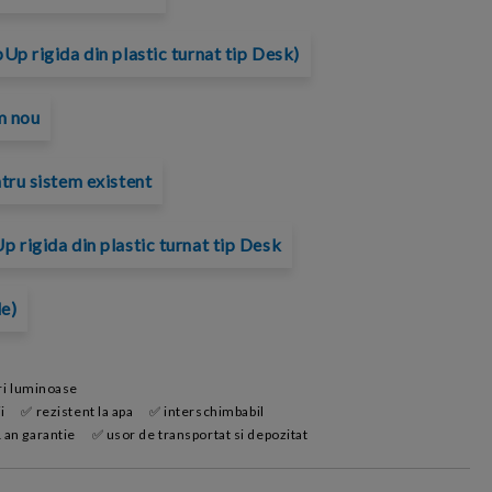
Up rigida din plastic turnat tip Desk)
m nou
tru sistem existent
 rigida din plastic turnat tip Desk
le)
ri luminoase
i
✅ rezistent la apa
✅ interschimbabil
 an garantie
✅ usor de transportat si depozitat