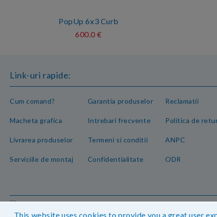
PopUp 6x3 Curb
600.0 €
Link-uri rapide:
Cum comand?
Garantia produselor
Reclamatii
Macheta grafica
Intrebari frecvente
Politica de retu
Livrarea produselor
Termeni si conditii
ANPC
Serviciile de montaj
Confidentialitate
ODR
Magazinul nostru respecta 100% prevederile GDPR.
Ved
GDPR
This website uses cookies to provide you a great user exp