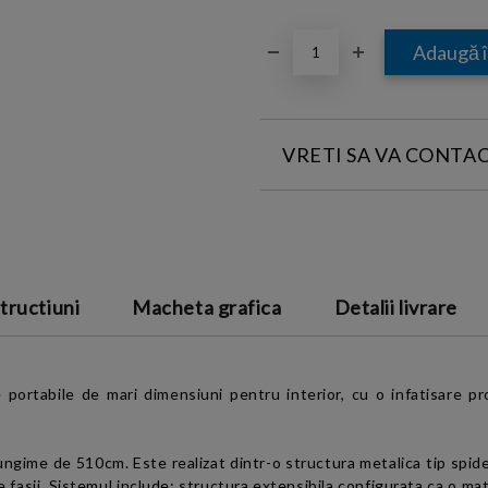
VRETI SA VA CONTA
INTRODUCETI DATELE DE CONT
tructiuni
Macheta grafica
Detalii livrare
Sunt de acord cu
Termeni
de confidentialitate
ortabile de mari dimensiuni pentru interior, cu o infatisare pro
lungime de 510cm.
Este realizat dintr-o structura metalica tip spide
fasii. Sistemul include: structura extensibila configurata ca o mat