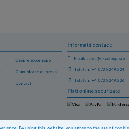
Informatii contact:
Email:
sales@excelexpo.ro
Despre eXcelexpo
Telefon:
+4 0726.249.224
r
Comunicate de presa
Telefon:
+4 0726.249.226
Contact
Plati online securizate
eti detalii.
erience. By using this website, you agree to the use of cooki