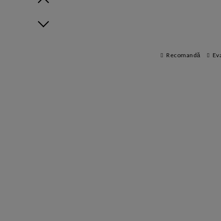
Prev
Next
Recomandă
Ev