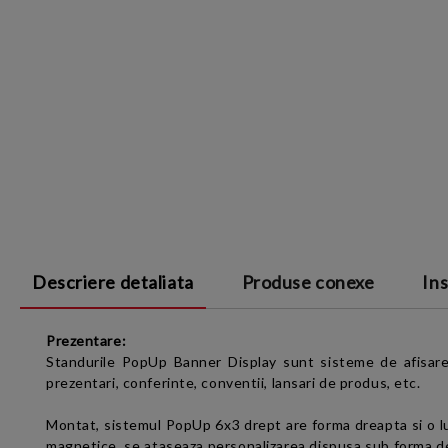
Descriere detaliata
Produse conexe
Ins
Prezentare:
Standurile PopUp Banner Display sunt sisteme de afisare p
prezentari, conferinte, conventii, lansari de produs, etc.
Montat,
sistemul PopUp 6x3 drept are forma
dreapta si
o 
magnetice, se ataseaza personalizarea dispusa sub forma de 