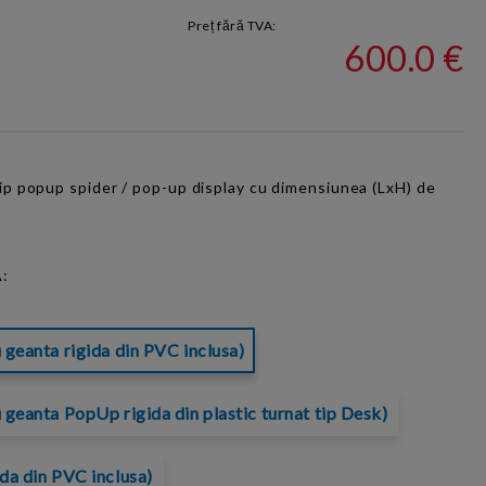
Preț fără TVA:
600.0 €
tip popup
spider
/ pop-up display cu dimensiunea (LxH) de
:
 geanta rigida din PVC inclusa)
 geanta PopUp rigida din plastic turnat tip Desk)
ida din PVC inclusa)