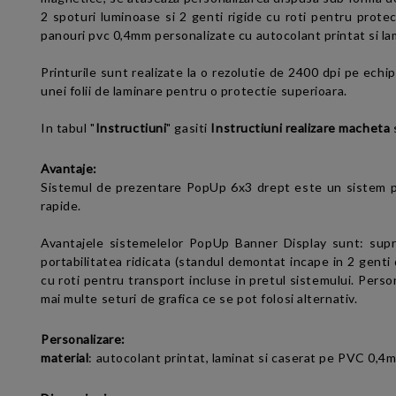
2 spoturi luminoase si 2 genti rigide cu roti pentru protecti
panouri pvc 0,4mm personalizate cu autocolant printat si la
Printurile sunt realizate la o rezolutie de 2400 dpi pe echi
unei folii de laminare pentru o protectie superioara.
In tabul "
Instructiuni
" gasiti
Instructiuni realizare macheta
Avantaje:
Sistemul de prezentare PopUp 6x3 drept este un sistem pr
rapide.
Avantajele sistemelelor
PopUp Banner Display
sunt
:
supr
portabilitatea ridicata (standul demontat incape in 2 genti
cu roti pentru transport incluse in pretul sistemului. Pers
mai multe seturi de grafica ce se pot folosi alternativ.
Personalizare:
material
:
autocolant printat, laminat si caserat pe PVC 0,