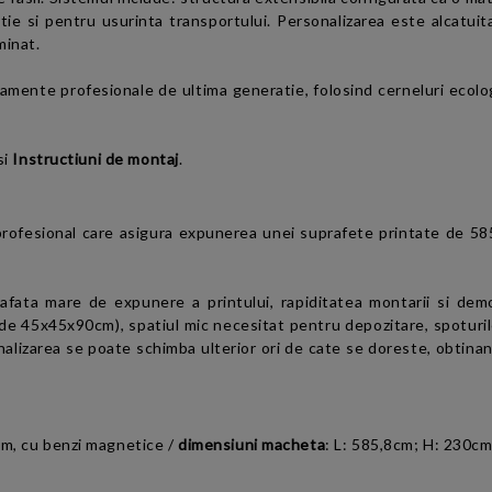
e si pentru usurinta transportului. Personalizarea este alcatuita di
minat.
pamente profesionale de ultima generatie, folosind cerneluri ecolog
si
Instructiuni de montaj
.
ofesional care asigura expunerea unei suprafete printate de 585,
afata mare de expunere a printului, rapiditatea montarii si demo
 de 45x45x90cm), spatiul mic necesitat pentru depozitare, spoturil
onalizarea se poate schimba ulterior ori de cate se doreste, obtin
4mm, cu benzi magnetice
/
dimensiuni macheta
:
L: 585,8cm; H: 230c