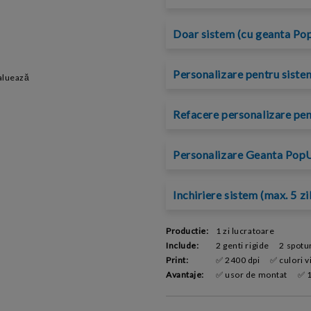
Doar sistem (cu geanta Pop
Personalizare pentru siste
aluează
Refacere personalizare pen
Personalizare Geanta PopUp
Inchiriere sistem (max. 5 zi
Productie:
1 zi lucratoare
Include:
2 genti rigide
2 spotu
Print:
✅ 2400 dpi
✅ culori vi
Avantaje:
✅ usor de montat
✅ 1