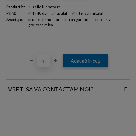
Productie:
2-3 zile lucratoare
Print:
✅ 1440 dpi
✅ lavabil
✅ interschimbabil
Avantaje:
✅ usor de montat
✅ 1 an garantie
✅ colet &
greutate mica
VRETI SA VA CONTACTAM NOI?
INTRODUCETI DATELE DE CONTACT: