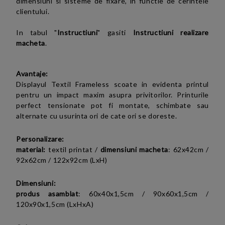
dimensiuni si sisteme de fixare, in functie de cerintele
clientului.
In tabul "
Instructiuni
" gasiti
Instructiuni realizare
macheta
.
Avantaje:
Displayul Textil
Frameless scoate in evidenta printul
pentru un impact maxim asupra privitorilor. Printurile
perfect tensionate pot fi montate, schimbate sau
alternate cu usurinta ori de cate ori se doreste.
Personalizare:
material:
textil printat /
dimensiuni macheta
: 62x42cm /
92x62cm / 122x92cm (LxH)
Dimensiuni:
produs asamblat
:
60x40x1,5cm /
90x60x1,5cm /
120x90x1,5cm (LxHxA)