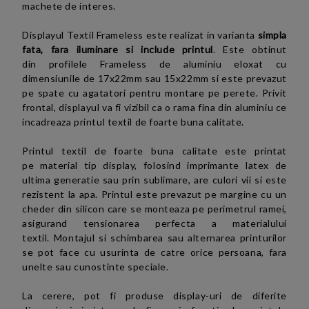
machete de interes.
Displayul
Textil Frameless
este realizat in varianta
simpla
fata, fara iluminare si include printul
.
E
ste obtinut
din profilele Frameless de aluminiu
eloxat cu
dimensiunile de
17x22mm sau
15x22mm si
este prevazut
pe spate cu agatatori pentru montare pe perete.
Privit
frontal, displayul va fi vizibil ca o rama fina din aluminiu ce
incadreaza printul textil de foarte buna calitate.
Printul textil
de foarte buna calitate este printat
pe
material tip display, folosind
imprimante latex de
ultima generatie sau prin sublimare, are culori vii si este
rezistent la apa. Printul este prevazut
pe margine
cu un
cheder din silicon care se monteaza pe perimetrul ramei,
asigurand tensionarea perfecta a materialului
textil. Montajul si schimbarea sau alternarea printurilor
se pot face cu usurinta de catre orice persoana, fara
unelte sau
cunostinte speciale.
La cerere, pot fi produse display-uri
de diferite