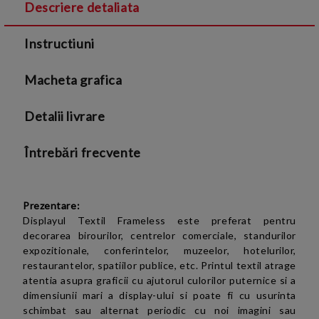
Descriere detaliata
Sunt de acord cu
Termenii si conditiile
și cu
Instructiuni
Politica de confidentialitate
Macheta grafica
Detalii livrare
Întrebări frecvente
Prezentare:
Displayul Textil Frameless este preferat pentru
decorarea birourilor, centrelor comerciale, standurilor
expozitionale, conferintelor, muzeelor, hotelurilor,
restaurantelor, spatiilor publice, etc. Printul textil atrage
atentia asupra graficii cu ajutorul culorilor puternice si a
dimensiunii mari a display-ului si poate fi cu usurinta
schimbat sau alternat periodic cu noi imagini sau