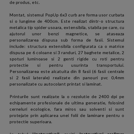
de produs, etc.
Montat,
sistemul PopUp 6x3 curb are forma
usor curbata
si
o lungime de 400cm.
Este realizat dintr-o structura
metalica tip spider usoara, extensibila, stabila pe care, cu
ajutorul unor benzi magnetice, se ataseaza
personalizarea dispusa sub forma de fasii. Sistemul
include: structura extensibila configurata ca o matrice
dispusa pe 6 coloane si 3 randuri, 27 baghete metalice, 2
spoturi luminoase si 2 genti rigide cu roti pentru
protectie si pentru usurinta transportului.
Personalizarea este alcatuita din 8 fasii (6 fasii centrale
si 2 fasii laterale) realizate din panouri pvc 0,4mm
personalizate cu autocolant printat si laminat.
Printurile sunt realizate la o rezolutie de 2400 dpi pe
echipamente profesionale de ultima generatie, folosind
cerneluri ecologice, fara miros sau solventi si sunt
protejate prin aplicarea unei folii de laminare pentru o
protectie superioara.