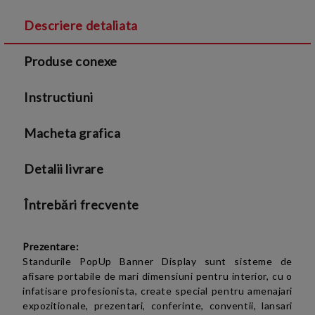
Descriere detaliata
Sunt de acord cu
Termenii si conditiile
și cu
Produse conexe
Politica de confidentialitate
Instructiuni
Macheta grafica
Detalii livrare
Întrebări frecvente
Prezentare:
Standurile PopUp Banner Display sunt sisteme de
afisare portabile de mari dimensiuni pentru interior, cu o
infatisare profesionista, create special pentru amenajari
expozitionale, prezentari, conferinte, conventii, lansari