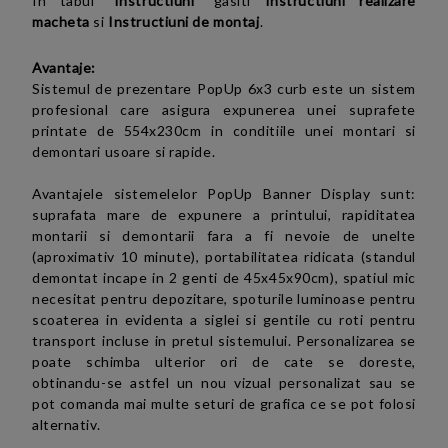
In tabul "
Instructiuni
" gasiti
Instructiuni realizare
macheta
si
Instructiuni de montaj
.
Avantaje:
Sistemul de prezentare PopUp 6x3 curb este un sistem
profesional care asigura expunerea unei suprafete
printate de 554x230cm in conditiile unei montari si
demontari usoare si rapide.
Avantajele sistemelelor
PopUp Banner Display
sunt
:
suprafata mare de expunere a printului, rapiditatea
montarii si demontarii fara a fi nevoie de unelte
(aproximativ 10 minute), portabilitatea ridicata (standul
demontat incape in 2 genti de 45x45x90cm), spatiul mic
necesitat pentru depozitare, spoturile luminoase pentru
scoaterea in evidenta a siglei si gentile cu roti pentru
transport incluse in pretul sistemului. Personalizarea se
poate schimba ulterior ori de cate se doreste,
obtinandu-se astfel un nou vizual personalizat sau se
pot comanda mai multe seturi de grafica ce se pot folosi
alternativ.