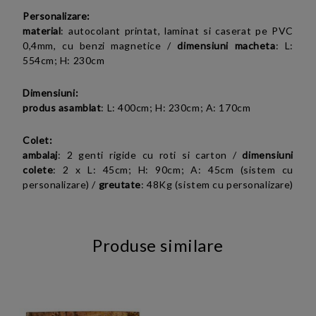
Personalizare:
material
:
autocolant printat, laminat si caserat pe PVC
0,4mm, cu benzi magnetice
/
dimensiuni macheta
:
L:
554cm; H: 230cm
Dimensiuni:
produs asamblat
:
L: 400cm; H: 230cm; A: 170cm
Colet:
ambalaj
: 2 genti rigide cu roti si carton /
dimensiuni
colete
: 2 x L: 45cm; H: 90cm; A: 45cm (sistem cu
personalizare) /
greutate
: 48Kg (sistem cu personalizare)
Produse similare