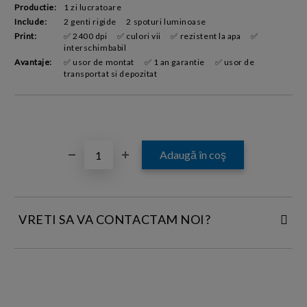
Productie:
1 zi lucratoare
Include:
2 genti rigide
2 spoturi luminoase
Print:
✅ 2400 dpi
✅ culori vii
✅ rezistent la apa
✅
interschimbabil
Avantaje:
✅ usor de montat
✅ 1 an garantie
✅ usor de
transportat si depozitat
VRETI SA VA CONTACTAM NOI?
INTRODUCETI DATELE DE CONTACT: