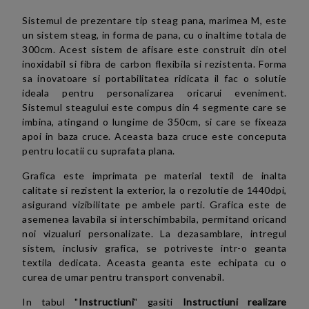
Sistemul de prezentare tip steag pana, marimea M, este
un sistem steag, in forma de pana, cu o inaltime totala de
300cm. Acest sistem de afisare este construit din otel
inoxidabil si fibra de carbon flexibila si rezistenta. Forma
sa inovatoare si portabilitatea ridicata il fac o solutie
ideala pentru personalizarea oricarui eveniment.
Sistemul steagului este compus din 4 segmente care se
imbina, atingand o lungime de 350cm, si care se fixeaza
apoi in baza cruce. Aceasta baza cruce este conceputa
pentru locatii cu suprafata plana.
Grafica este imprimata pe material textil de inalta
calitate si rezistent la exterior, la o rezolutie de 1440dpi,
asigurand vizibilitate pe ambele parti. Grafica este de
asemenea lavabila si interschimbabila, permitand oricand
noi vizualuri personalizate. La dezasamblare, intregul
sistem, inclusiv grafica, se potriveste intr-o geanta
textila dedicata. Aceasta geanta este echipata cu o
curea de umar pentru transport convenabil.
In tabul "
Instructiuni
" gasiti
Instructiuni realizare