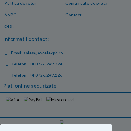
Politica de retur
Comunicate de presa
ANPC
Contact
ODR
Informatii contact:
Email:
sales@excelexpo.ro
Telefon:
+4 0726.249.224
Telefon:
+4 0726.249.226
Plati online securizate
GDPR