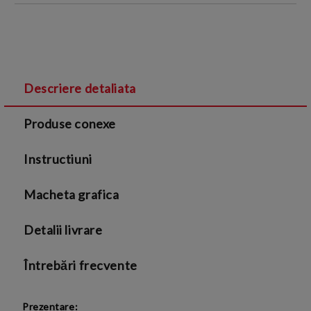
INTRODUCETI DATELE DE CONTACT:
Descriere detaliata
Sunt de acord cu
Termenii si conditiile
și cu
Produse conexe
Politica de confidentialitate
Instructiuni
Macheta grafica
Detalii livrare
Întrebări frecvente
Prezentare: