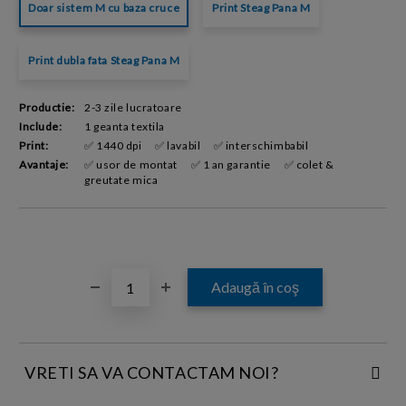
Doar sistem M cu baza cruce
Print Steag Pana M
Print dubla fata Steag Pana M
Productie:
2-3 zile lucratoare
Include:
1 geanta textila
Print:
✅ 1440 dpi
✅ lavabil
✅ interschimbabil
Avantaje:
✅ usor de montat
✅ 1 an garantie
✅ colet &
greutate mica
VRETI SA VA CONTACTAM NOI?