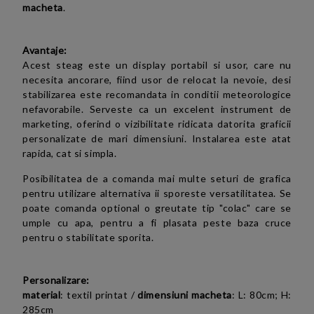
macheta
.
Avantaje:
Acest steag este un display portabil si usor, care nu
necesita ancorare, fiind usor de relocat la nevoie, desi
stabilizarea este recomandata in conditii meteorologice
nefavorabile. Serveste ca un excelent instrument de
marketing, oferind o vizibilitate ridicata datorita graficii
personalizate de mari dimensiuni. Instalarea este atat
rapida, cat si simpla.
Posibilitatea de a comanda mai multe seturi de grafica
pentru utilizare alternativa ii sporeste versatilitatea. Se
poate comanda optional o greutate tip "colac" care se
umple cu apa, pentru a fi plasata peste baza cruce
pentru o stabilitate sporita.
Personalizare:
material
: textil printat /
dimensiuni macheta
: L: 80cm; H:
285cm