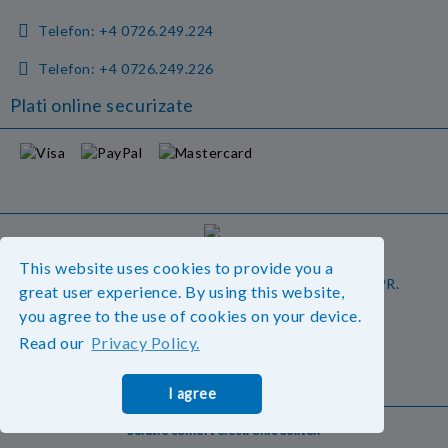
Telefon:
+4 0726.249.224
Telefon:
+4 0726.249.226
Plati online securizate
GDPR
This website uses cookies to provide you a
Magazinul nostru respecta 100% prevederile GDPR.
great user experience. By using this website,
Vedeti detalii.
you agree to the use of cookies on your device.
Read our
Privacy Policy.
Informatiile mele personale
I agree
Solutie comert electronic Seliton