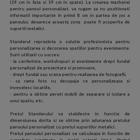
(19 cm in fata si 19 cm in spate). La crearea machetei
pentru panoul personalizat, va rugam sa nu pozitionati
informatii importante in primii 8 cm in partea de jos a
panoului, deoarece aceasta zona poate fi acoperita de
suportii metalici.
Standerul reprezinta o solutie profesionista pentru
personalizarea si
decorarea spatiilor pentru
evenimente.
Sunt utilizati cu succes:
-
la
conferinte, workshopuri si evenimente drept fundal
personalizat de prezentare si promovare,
- drept fundal sau scena pentru realizarea de fotografii,
- ca rama foto cu decupaje ce personalizeaza si
inveselesc locatiile,
- pentru a obtine pereti mobili de separare si izolare a
unui spatiu, etc.
Pretul Standerului se stabileste in functie de
dimensiunea dorita si se obtine prin adunarea pretului
panoului personalizat cu pretul suportilor metalici.
Pretul
panoului personalizat se calculeaza in functie de
suprafata exprimata in metri patrati (mp.).
Pretul