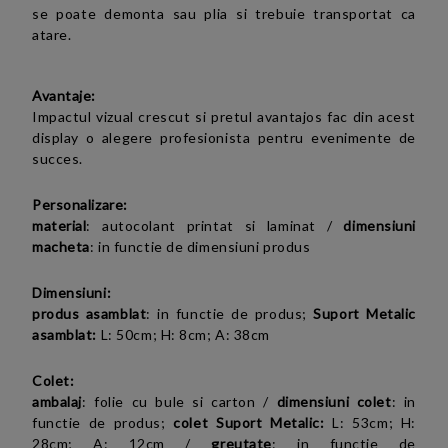
se poate demonta sau plia si trebuie transportat ca
atare.
Avantaje:
Impactul vizual crescut si pretul avantajos fac din acest
display o alegere profesionista pentru evenimente de
succes.
Personalizare:
material
: autocolant printat si laminat /
dimensiuni
macheta
: in functie de dimensiuni produs
Dimensiuni:
produs asamblat
: in functie de produs;
Suport Metalic
asamblat:
L: 50cm; H: 8cm; A: 38cm
Colet:
ambalaj
:
folie cu bule si carton
/
dimensiuni colet
:
in
functie de produs;
colet
Suport Metalic:
L: 53cm; H:
28cm; A: 12cm
/
greutate
:
in functie de