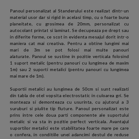
Panoul personalizat al Standerului este realizat dintr-un
material usor dar si
rigid
in acelasi timp, cu o foarte buna
planeitate, cu grosimea de 20mm, personalizat cu
autocolant printat si laminat. Se decupeaza pe drept sau
in
diferite forme,
ce scot in evidenta
mesajul dorit intr-o
maniera cat mai creativa
.
Pentru a obtine lungimi mai
mari de 3m se pot folosi mai multe panouri
alaturate.
Panoul se sustine in pozitie verticala folosind
1 suport metalic (pentru panouri cu lungimea de maxim
1m) sau 2
suporti metalici
(
pentru panouri cu lungimea
mai mare de 1m).
Suportii metalici au lungimea de 50cm si sunt realizati
din tabla de otel vopsita electrostatic in culoarea gri. Se
monteaza si demonteaza cu usurinta, cu ajutorul a 3
suruburi si piulite tip fluture. Panoul personalizat este
prins intre cele doua parti componente ale suportului
metalic si va sta in pozitie perfect verticala. Avantajul
suportilor metalici este stabilitatea foarte mare pe care
o confera, in conditiile unei adancimi destul de reduse