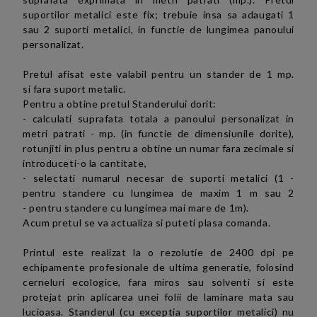
suportilor metalici este fix; trebuie insa sa adaugati 1
sau 2 suporti metalici, in functie de lungimea panoului
personalizat.
Pretul afisat este valabil pentru un stander de 1 mp.
si fara suport metalic.
Pentru a obtine pretul Standerului dorit:
-
calculati suprafata totala a panoului personalizat
in
metri patrati - mp. (
in functie de dimensiunile dorite),
rotunjiti in plus pentru a obtine un numar fara zecimale
si
introduceti-o la cantitate
,
- selectati numarul necesar de suporti metalici (
1 -
pentru standere cu lungimea de maxim 1 m sau 2
-
pentru standere cu lungimea mai mare de 1m).
Acum pretul se va actualiza si puteti
plasa comanda.
Printul este realizat la o rezolutie de 2400 dpi pe
echipamente profesionale de ultima generatie, folosind
cerneluri ecologice, fara miros sau solventi si este
protejat prin aplicarea unei folii de laminare mata sau
lucioasa. Standerul (cu exceptia suportilor metalici)
nu