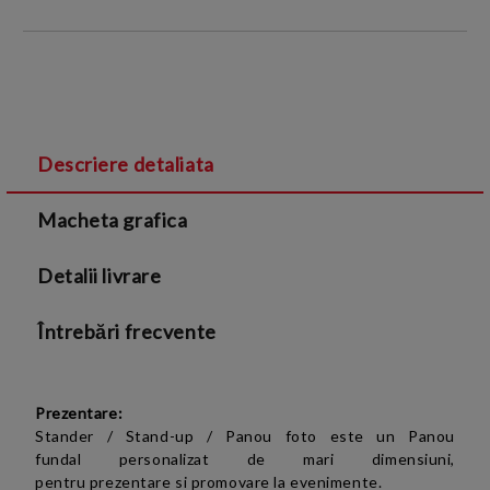
INTRODUCETI DATELE DE CONTACT:
Descriere detaliata
Sunt de acord cu
Termenii si conditiile
și cu
Macheta grafica
Politica de confidentialitate
Detalii livrare
Întrebări frecvente
Prezentare:
Stander / Stand-up / Panou foto este un
Panou
fundal
personalizat
de mari dimensiuni,
pentru
prezentare si promovare la evenimente.