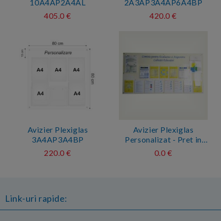
10A4AP2A4AL
2A3AP3A4AP6A4BP
405.0 €
420.0 €
Avizier Plexiglas
Avizier Plexiglas
3A4AP3A4BP
Personalizat - Pret in
functie de dimensiune
220.0 €
0.0 €
Link-uri rapide: