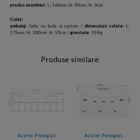
produs asamblat
:
L: 166cm; H: 90cm; A: 3cm
Colet:
ambalaj
: folie cu bule si carton /
dimensiuni colete
:
L:
175cm; H: 100cm; A: 10cm
/
greutate
: 15Kg
Produse similare
Avizier Plexiglas
Avizier Plexiglas