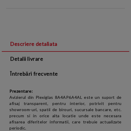
INTRODUCETI DATELE DE CONTACT:
Descriere detaliata
Sunt de acord cu
Termenii si conditiile
și cu
Detalii livrare
Politica de confidentialitate
Întrebări frecvente
Prezentare:
Avizierul din Plexiglas
8A4AP6A4AL
este un suport de
afisaj transparent, pentru interior,
potrivit pentru
showroom-uri, spatii de birouri, sucursale bancare, etc.
precum si in orice alta locatie unde este necesara
afisarea diferitelor informatii,
care trebuie actualizate
periodic
.