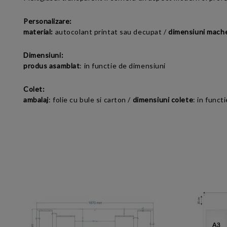
Personalizare:
material:
autocolant printat sau decupat
/
dimensiuni mach
Dimensiuni:
produs asamblat
:
in functie de dimensiuni
Colet:
ambalaj
: folie cu bule si carton /
dimensiuni colete
: in funct