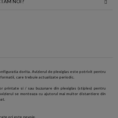
CTAM NOI?
ACT:
i si conditiile
și cu
Politica
onfiguratia dorita.
Avizierul de plexiglas este potrivit pentru
nformatii,
care trebuie actualizate periodic
.
or printate si / sau buzunare din
plexiglas (stiplex)
pentru
 Avizierul se monteaza cu ajutorul mai multor distantiere din
pat.
cate ori este nevoie.