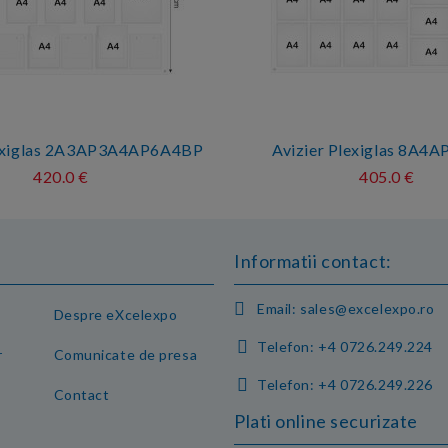
lexiglas 2A3AP3A4AP6A4BP
Avizier Plexiglas 8A4
420.0 €
405.0 €
Informatii contact:
Email:
sales@excelexpo.ro
Despre eXcelexpo
Telefon:
+4 0726.249.224
r
Comunicate de presa
Telefon:
+4 0726.249.226
Contact
Plati online securizate