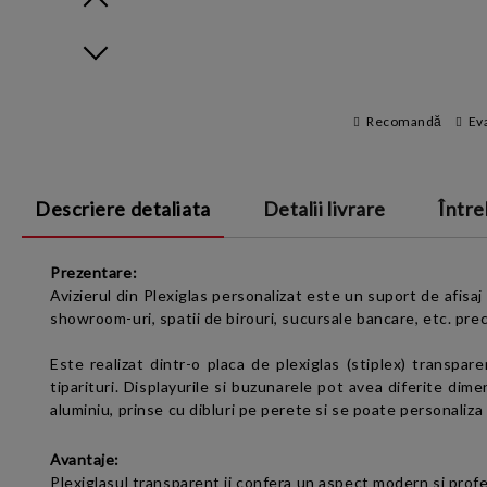
Prev
Next
Recomandă
Ev
Descriere detaliata
Detalii livrare
Între
Prezentare:
Avizierul din Plexiglas personalizat este un suport de afisaj
showroom-uri, spatii de birouri, sucursale bancare, etc. prec
Este realizat dintr-o placa de
plexiglas (stiplex)
transpare
tiparituri. Displayurile si buzunarele pot avea diferite dim
aluminiu, prinse cu dibluri pe perete si se poate personaliza
Avantaje:
Plexiglasul transparent ii confera un aspect modern si profe