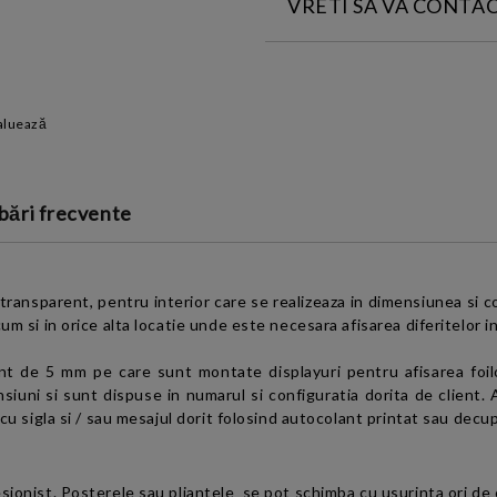
VRETI SA VA CONTA
INTRODUCETI DATELE DE CONT
aluează
Sunt de acord cu
Termeni
de confidentialitate
bări frecvente
 transparent, pentru interior care se realizeaza in dimensiunea si c
um si in orice alta locatie unde este necesara afisarea diferitelor i
nt de 5 mm pe care sunt montate displayuri pentru afisarea foil
ensiuni si sunt dispuse in numarul si configuratia dorita de client.
 cu sigla si / sau mesajul dorit folosind autocolant printat sau decu
sionist. Posterele sau pliantele se pot schimba cu usurinta ori de 