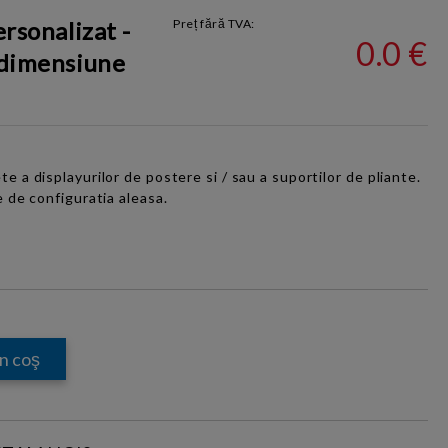
ersonalizat -
Preț fără TVA:
0.0 €
 dimensiune
e a displayurilor de postere si / sau a suportilor de pliante.
e de configuratia aleasa.