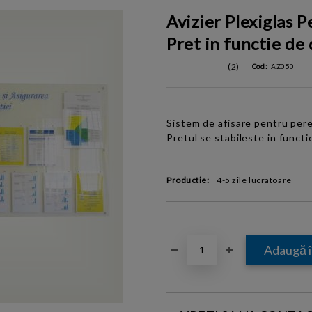
Avizier Plexiglas P
Pret in functie de
(2)
Cod:
AZ050
Sistem de afisare pentru peret
Pretul se stabileste in functi
Productie:
4-5 zile lucratoare