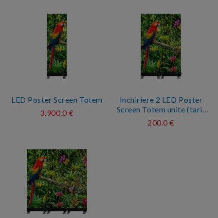
LED Poster Screen Totem
Inchiriere 2 LED Poster
Screen Totem unite (tarif
3.900.0 €
pe zi)
200.0 €