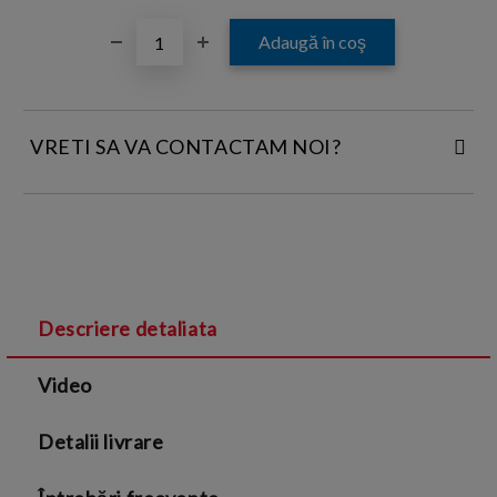
VRETI SA VA CONTACTAM NOI?
INTRODUCETI DATELE DE CONTACT:
Descriere detaliata
Sunt de acord cu
Termenii si conditiile
și cu
Video
Politica de confidentialitate
Detalii livrare