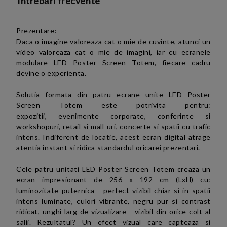
Întrebări frecvente
Prezentare:
Daca o imagine valoreaza cat o mie de cuvinte, atunci un
video valoreaza cat o mie de imagini, iar cu ecranele
modulare LED Poster Screen Totem, fiecare cadru
devine o experienta.
Solutia formata din patru ecrane unite
LED Poster
Screen Totem
este potrivita pentru:
expozitii,
evenimente corporate, conferinte si
workshopuri, retail si mall-uri, concerte si spatii cu trafic
intens. Indiferent de locatie, acest ecran digital atrage
atentia instant si ridica standardul oricarei prezentari.
Cele patru
unitati LED Poster Screen Totem
creaza un
ecran
impresionant
de 256 x 192 cm (LxH) cu:
luminozitate puternica - perfect vizibil chiar si in spatii
intens luminate, culori vibrante, negru pur si contrast
ridicat, unghi larg de vizualizare - vizibil din orice colt al
salii. Rezultatul? Un efect vizual care capteaza si