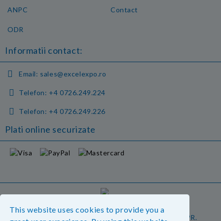
ANPC
Contact
ODR
Informatii contact:
Email:
sales@excelexpo.ro
Telefon:
+4 0726.249.224
Telefon:
+4 0726.249.226
Plati online securizate
GDPR
This website uses cookies to provide you a
Magazinul nostru respecta 100% prevederile GDPR.