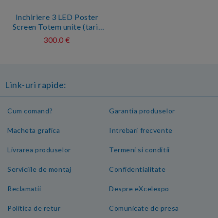
Inchiriere 3 LED Poster
Screen Totem unite (tarif
pe zi)
300.0 €
Link-uri rapide:
Cum comand?
Garantia produselor
Macheta grafica
Intrebari frecvente
Livrarea produselor
Termeni si conditii
Serviciile de montaj
Confidentialitate
Reclamatii
Despre eXcelexpo
Politica de retur
Comunicate de presa