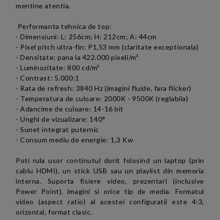
mentine atentia.
Performanta tehnica de top:
- Dimensiuni:
L: 256cm; H: 212cm; A: 44cm
- Pixel pitch ultra-fin: P1,53 mm (claritate exceptionala)
- Densitate: pana la 422.000 pixeli/
m²
- Luminozitate:
800 cd/m²
- Contrast: 5.000:1
- Rata de refresh: 3840 Hz (imagini fluide, fara flicker)
- Temperatura de culoare: 2000K - 9500K (reglabila)
- Adancime de culoare: 14-16 bit
- Unghi de vizualizare: 140°
- Sunet integrat puternic
- Consum mediu de energie: 1,3 Kw
Poti rula
usor
continutul dorit folosind un laptop (prin
cablu HDMI), un stick USB sau un playlist din memoria
interna. Suporta fisiere video, prezentari (inclusive
Power Point), imagini si orice tip de media.
Formatul
video (aspect ratio) al acestei configuratii este 4:3,
orizontal, format clasic.