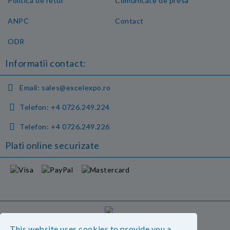
Politica de retur
Comunicate de presa
ANPC
Contact
ODR
Informatii contact:
Email:
sales@excelexpo.ro
Telefon:
+4 0726.249.224
Telefon:
+4 0726.249.226
Plati online securizate
GDPR
This website uses cookies to provide you a