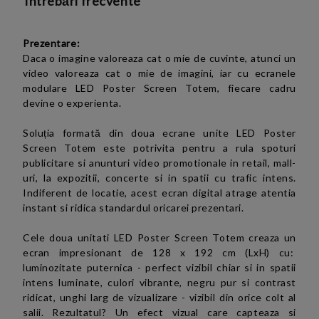
Întrebări frecvente
Prezentare:
Daca o imagine valoreaza cat o mie de cuvinte, atunci un
video valoreaza cat o mie de imagini, iar cu ecranele
modulare LED Poster Screen
Totem
, fiecare cadru
devine o experienta.
Soluția formată din doua ecrane unite LED Poster
Screen
Totem
este potrivita pentru a rula spoturi
publicitare si anunturi video promotionale
in
retail, mall-
uri, la
expozitii,
concerte si in spatii cu trafic intens.
Indiferent de locatie, acest ecran digital atrage atentia
instant si ridica standardul oricarei prezentari.
Cele doua
unitati
LED Poster Screen
Totem
creaza un
ecran
impresionant
de 128 x 192 cm (LxH) cu:
luminozitate puternica - perfect vizibil chiar si in spatii
intens luminate, culori vibrante, negru pur si contrast
ridicat, unghi larg de vizualizare - vizibil din orice colt al
salii. Rezultatul? Un efect vizual care capteaza si