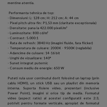
mentine atentia.
Performanta tehnica de top:
- Dimensiuni:
L: 128 cm; H: 212 cm; A: 44 cm
- Pixel pitch ultra-fin: P1,53 mm (claritate exceptionala)
- Densitate: pana la 422.000 pixeli/
m²
- Luminozitate:
800 cd/m²
- Contrast: 5.000:1
- Rata de refresh: 3840 Hz (imagini fluide, fara flicker)
- Temperatura de culoare: 2000K - 9500K (reglabila)
- Adancime de culoare: 14-16 bit
- Unghi de vizualizare: 140°
- Sunet integrat puternic
- Consum mediu de energie: 650 W
Puteti rula usor continutul dorit folosind un laptop (prin
cablu HDMI), un stick USB sau un playlist din memoria
interna. Suporta fisiere video, prezentari (inclusive
Power Point), imagini si orice tip de media.
Formatul
video (aspect ratio) al acestei configuratii este
2:3,
potrivit pentru formate verticale, apropiat de formatul