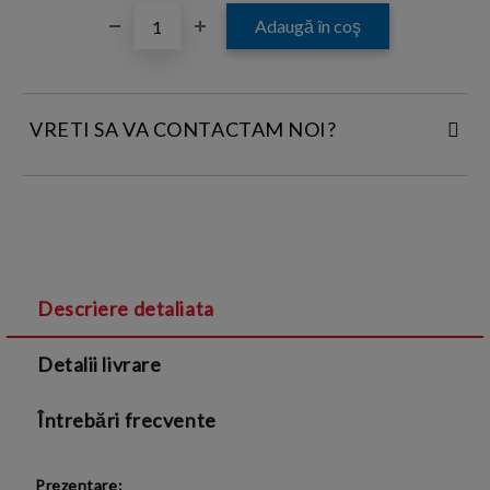
VRETI SA VA CONTACTAM NOI?
INTRODUCETI DATELE DE CONTACT:
Descriere detaliata
Sunt de acord cu
Termenii si conditiile
și cu
Detalii livrare
Politica de confidentialitate
Întrebări frecvente
Prezentare: