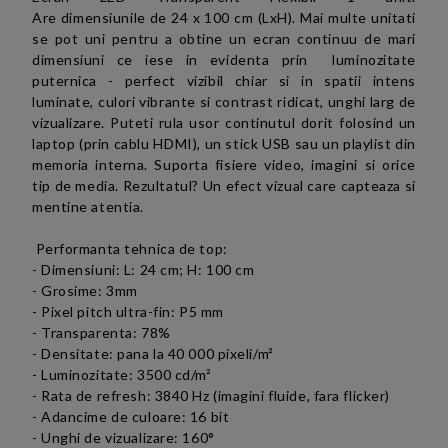
Are dimensiunile de 24 x 100 cm (LxH). Mai multe unitati
se pot uni pentru a obtine un ecran continuu de mari
dimensiuni ce iese in evidenta prin luminozitate
puternica - perfect vizibil chiar si in spatii intens
luminate, culori vibrante si contrast ridicat, unghi larg de
vizualizare.
Puteti rula usor continutul dorit folosind un
laptop (prin cablu HDMI), un stick USB sau un playlist din
memoria interna. Suporta fisiere video, imagini si orice
tip de media.
Rezultatul? Un efect vizual care capteaza si
mentine atentia.
Performanta tehnica de top:
- Dimensiuni:
L: 24 cm; H: 100 cm
- Grosime: 3mm
- Pixel pitch ultra-fin: P5 mm
- Transparenta: 78%
- Densitate: pana la 40 000 pixeli/
m²
- Luminozitate:
3500 cd/m²
- Rata de refresh: 3840 Hz (imagini fluide, fara flicker)
- Adancime de culoare: 16 bit
- Unghi de vizualizare: 160°