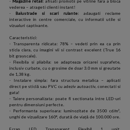
-
Magazine retail
: afisati promotii pe vitrine fara a bloca
vederea – atrageti clienti instant!
-
Balustrade si scari rulante
: adaugati reclame
interactive in centre comerciale, cu informatii utile si
vizualuri captivante.
Caracteristici:
- Transparenta ridicata: 78% – vedeti prin ea ca prin
sticla clara, cu imagini vii si contrast excelent (True 16
bit grayscale).
- Flexibila si pliabila: se adapteaza oricarei suprafete,
inclusiv curbate, cu o grosime de doar 3.0 mm si greutate
de 1,38 kg.
- Instalare simpla: fara structura metalica – aplicati
direct pe sticlă sau PVC cu adeziv autoactiv, conectati si
gata!
-
Taiere personalizata: poate fi sectionata intre LED-uri
pentru dimensiuni perfecte.
-
Performanta superioara: luminozitate de 3500 cd/m²,
unghi de vizualizare 160°, durată de viață de 100.000 ore.
Ecran LED Transparent Flexibil 1 unit.