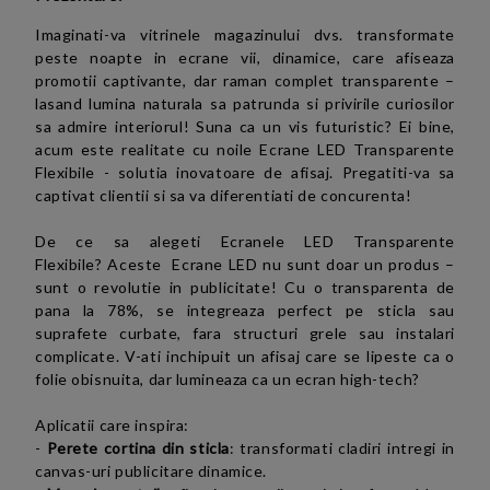
Imaginati-va vitrinele magazinului dvs. transformate
peste noapte in ecrane vii, dinamice, care afiseaza
promotii captivante, dar raman complet transparente –
lasand lumina naturala sa patrunda si privirile curiosilor
sa admire interiorul! Suna ca un vis futuristic? Ei bine,
acum este realitate cu noile Ecrane LED Transparente
Flexibile - solutia inovatoare de afisaj. Pregatiti-va sa
captivat clientii si sa va diferentiati de concurenta!
De ce sa alegeti
Ecranele LED Transparente
Flexibile
? Aceste
Ecrane LED
nu sunt doar un produs –
sunt o revolutie in publicitate! Cu o transparenta de
pana la 78%, se integreaza perfect pe sticla sau
suprafete curbate, fara structuri grele sau instalari
complicate. V-ati inchipuit un afisaj care se lipeste ca o
folie obisnuita, dar lumineaza ca un ecran high-tech?
Aplicatii care inspira:
-
Perete cortina din sticla
: transformati cladiri intregi in
canvas-uri publicitare dinamice.